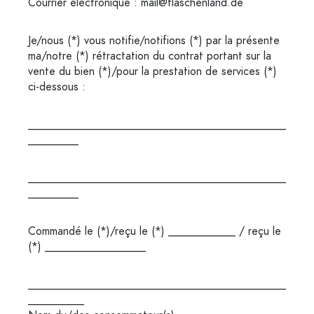
Courrier électronique :
mail@flaschenland.de
Je/nous (*) vous notifie/notifions (*) par la présente
ma/notre (*) rétractation du contrat portant sur la
vente du bien (*)/pour la prestation de services (*)
ci-dessous :
______________________________________________
_________
______________________________________________
_________
Commandé le (*)/reçu le (*) ____________ / reçu le
(*) __________________
______________________________________________
__________