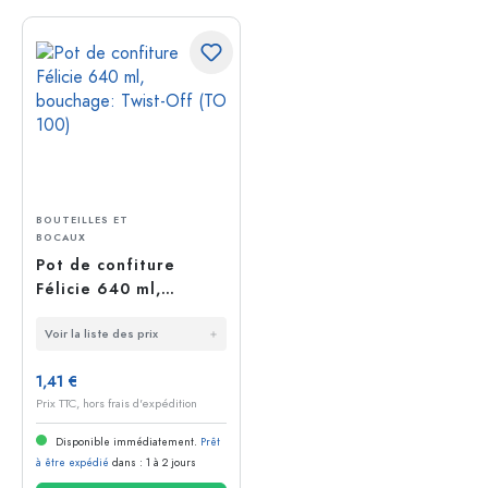
BOUTEILLES ET
BOCAUX
Pot de confiture
Félicie 640 ml,
bouchage: Twist-Off
Voir la liste des prix
(TO 100)
1,41 €
Prix TTC, hors frais d'expédition
Disponible immédiatement.
Prêt
à être expédié
dans : 1 à 2 jours