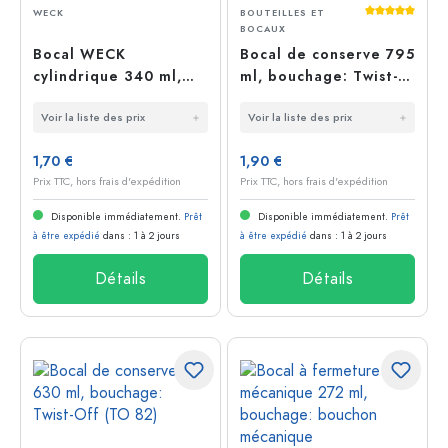
Average rati
WECK
BOUTEILLES ET
BOCAUX
Bocal WECK
Bocal de conserve 795
cylindrique 340 ml,
ml, bouchage: Twist-
bouchage: bords
Off (TO 82)
Voir la liste des prix
Voir la liste des prix
arrondis
1,70 €
1,90 €
Prix TTC, hors frais d'expédition
Prix TTC, hors frais d'expédition
Disponible immédiatement.
Prêt
Disponible immédiatement.
Prêt
à être expédié
dans : 1 à 2 jours
à être expédié
dans : 1 à 2 jours
Détails
Détails