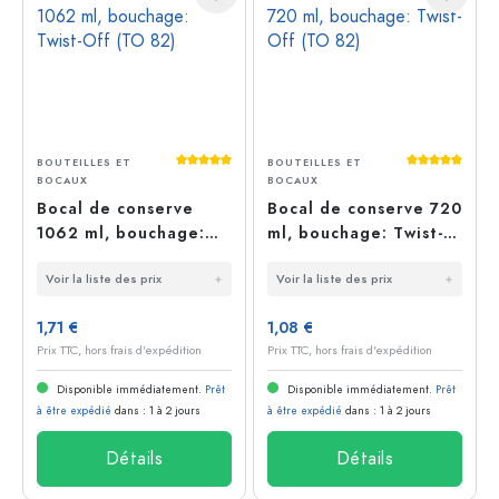
Average rating of 5 out of 5 stars
Average rati
BOUTEILLES ET
BOUTEILLES ET
BOCAUX
BOCAUX
Bocal de conserve
Bocal de conserve 720
1062 ml, bouchage:
ml, bouchage: Twist-
Twist-Off (TO 82)
Off (TO 82)
Voir la liste des prix
Voir la liste des prix
1,71 €
1,08 €
Prix TTC, hors frais d'expédition
Prix TTC, hors frais d'expédition
Disponible immédiatement.
Prêt
Disponible immédiatement.
Prêt
à être expédié
dans : 1 à 2 jours
à être expédié
dans : 1 à 2 jours
Détails
Détails