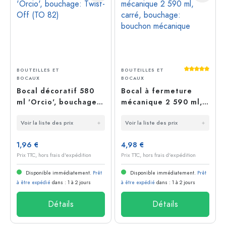
Average rati
BOUTEILLES ET
BOUTEILLES ET
BOCAUX
BOCAUX
Bocal décoratif 580
Bocal à fermeture
ml 'Orcio', bouchage:
mécanique 2 590 ml,
Twist-Off (TO 82)
carré, bouchage:
Voir la liste des prix
Voir la liste des prix
bouchon mécanique
1,96 €
4,98 €
Prix TTC, hors frais d'expédition
Prix TTC, hors frais d'expédition
Disponible immédiatement.
Prêt
Disponible immédiatement.
Prêt
à être expédié
dans : 1 à 2 jours
à être expédié
dans : 1 à 2 jours
Détails
Détails