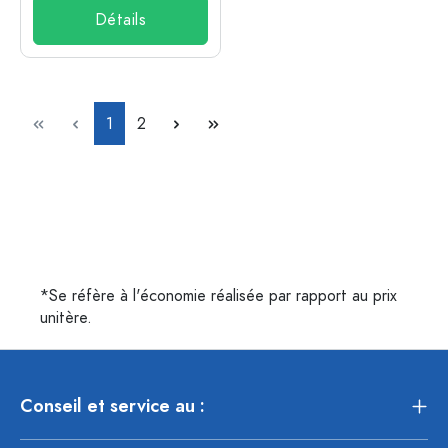
Détails
Page
Page
1
2
*Se réfère à l'économie réalisée par rapport au prix
unitère.
Conseil et service au :