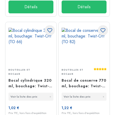
Détails
Détails
Average rati
BOUTEILLES ET
BOUTEILLES ET
BOCAUX
BOCAUX
Bocal cylindrique 320
Bocal de conserve 770
ml, bouchage: Twist-
ml, bouchage: Twist-
Off (TO 66)
Off (TO 82)
Voir la liste des prix
Voir la liste des prix
1,02 €
1,22 €
Prix TTC, hors frais d'expédition
Prix TTC, hors frais d'expédition