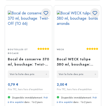
Average rating of 5 out of 5 stars
Average rati
BOUTEILLES ET
WECK
BOCAUX
Bocal de conserve 370
Bocal WECK tulipe
ml, bouchage: Twist-
580 ml, bouchage:
Off (TO 66)
bords arrondis
Voir la liste des prix
Voir la liste des prix
0,79 €
2,00 €
Prix TTC, hors frais d'expédition
Prix TTC, hors frais d'expédition
Disponible immédiatement.
Prêt
Disponible immédiatement.
Prêt
à être expédié
dans : 1 à 2 jours
à être expédié
dans : 1 à 2 jours