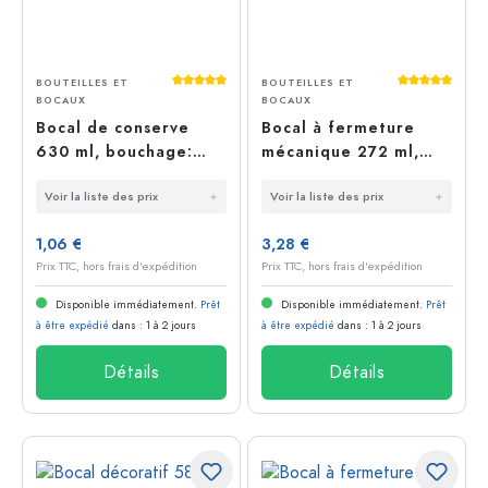
Average rating of 5 out of 5 stars
Average rati
BOUTEILLES ET
BOUTEILLES ET
BOCAUX
BOCAUX
Bocal de conserve
Bocal à fermeture
630 ml, bouchage:
mécanique 272 ml,
Twist-Off (TO 82)
bouchage: bouchon
Voir la liste des prix
Voir la liste des prix
mécanique
1,06 €
3,28 €
Prix TTC, hors frais d'expédition
Prix TTC, hors frais d'expédition
Disponible immédiatement.
Prêt
Disponible immédiatement.
Prêt
à être expédié
dans : 1 à 2 jours
à être expédié
dans : 1 à 2 jours
Détails
Détails