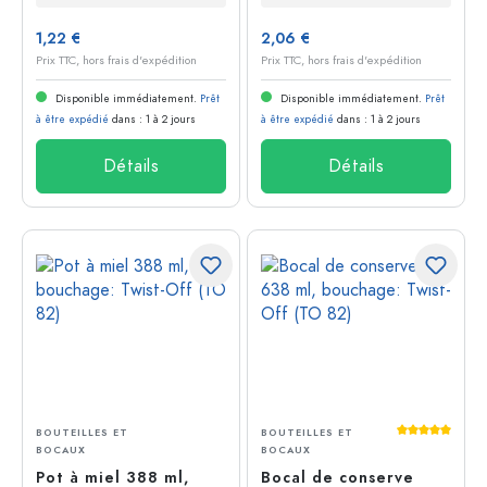
1,22 €
2,06 €
Prix TTC, hors frais d'expédition
Prix TTC, hors frais d'expédition
Disponible immédiatement.
Prêt
Disponible immédiatement.
Prêt
à être expédié
dans : 1 à 2 jours
à être expédié
dans : 1 à 2 jours
Détails
Détails
Average rati
BOUTEILLES ET
BOUTEILLES ET
BOCAUX
BOCAUX
Pot à miel 388 ml,
Bocal de conserve