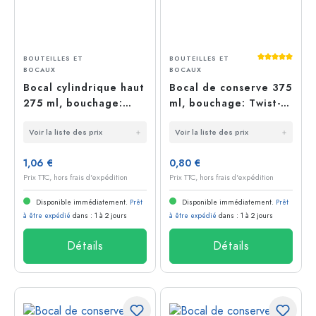
Average rati
BOUTEILLES ET
BOUTEILLES ET
BOCAUX
BOCAUX
Bocal cylindrique haut
Bocal de conserve 375
275 ml, bouchage:
ml, bouchage: Twist-
Twist-Off (TO 66)
Off (TO 66)
Voir la liste des prix
Voir la liste des prix
1,06 €
0,80 €
Prix TTC, hors frais d'expédition
Prix TTC, hors frais d'expédition
Disponible immédiatement.
Prêt
Disponible immédiatement.
Prêt
à être expédié
dans : 1 à 2 jours
à être expédié
dans : 1 à 2 jours
Détails
Détails