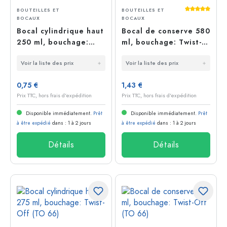
Average rati
BOUTEILLES ET
BOUTEILLES ET
BOCAUX
BOCAUX
Bocal cylindrique haut
Bocal de conserve 580
250 ml, bouchage:
ml, bouchage: Twist-
Twist-Off (TO 58)
Off (TO 82)
Voir la liste des prix
Voir la liste des prix
0,75 €
1,43 €
Prix TTC, hors frais d'expédition
Prix TTC, hors frais d'expédition
Disponible immédiatement.
Prêt
Disponible immédiatement.
Prêt
à être expédié
dans : 1 à 2 jours
à être expédié
dans : 1 à 2 jours
Détails
Détails