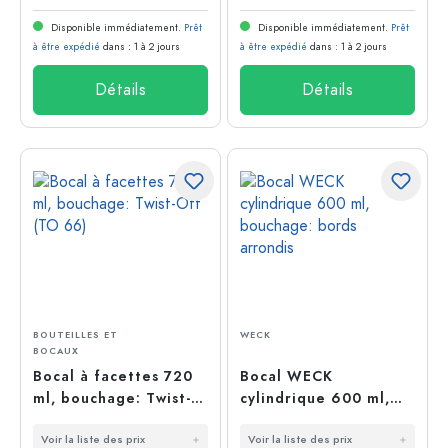
Disponible immédiatement.
Prêt
Disponible immédiatement.
Prêt
à être expédié
dans : 1 à 2 jours
à être expédié
dans : 1 à 2 jours
Détails
Détails
BOUTEILLES ET
WECK
BOCAUX
Bocal à facettes 720
Bocal WECK
ml, bouchage: Twist-
cylindrique 600 ml,
Off (TO 66)
bouchage: bords
Voir la liste des prix
Voir la liste des prix
arrondis