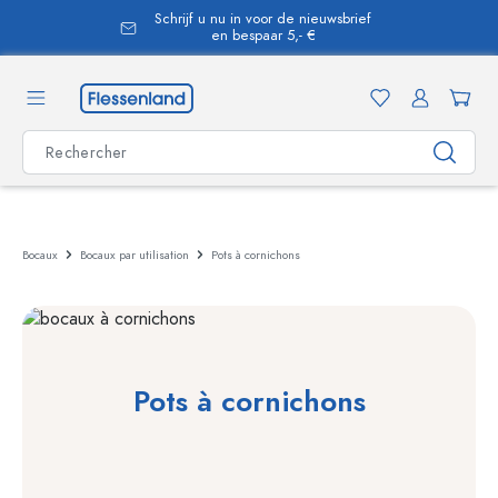
Schrijf u nu in voor de nieuwsbrief
tenu principal
en bespaar 5,- €
Bocaux
Bocaux par utilisation
Pots à cornichons
Pots à cornichons