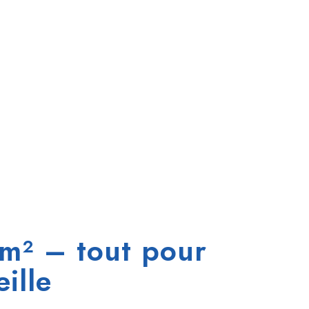
 m² – tout pour
eille