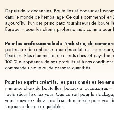
Autres contenants
Depuis deux décennies, Bouteilles et bocaux est synony
Bouteilles par application
Couvercles et fermetures
dans le monde de l’emballage. Ce qui a commencé en
Bouteilles d'huile et de vina
aujourd’hui l’un des principaux fournisseurs de bouteil
Bouteilles de vin
Accessoires
Europe – pour les clients professionnels comme pour le
Bouteilles de bière
Gourdes
Marques
Pour les professionnels de l’industrie, du commerc
Flacons pharmaceutiques
partenaire de confiance pour des solutions sur mesure,
Bouteilles de lait
Nouveautés
flexibles. Plus d’un million de clients dans 34 pays font 
100 % européenne de nos produits et à nos conditions 
Bouteilles par forme
commande unique ou de grandes quantités.
Bouteilles apothicaire
Bouteilles à anse
Pour les esprits créatifs, les passionnés et les am
Bouteilles à goulot long
immense choix de bouteilles, bocaux et accessoires – 
Bouteilles polygonales
toute sécurité chez vous. Que ce soit pour le stockage,
vous trouverez chez nous la solution idéale pour vos i
Bouteilles par matière
toujours à des prix équitables.
Bouteilles en verre