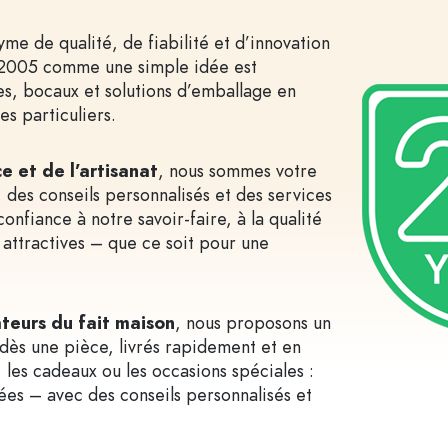
me de qualité, de fiabilité et d’innovation
 2005 comme une simple idée est
igre
Bouteilles d'alcool
Flacons souples
les, bocaux et solutions d’emballage en
Bouteilles de liqueur
Bouteilles pour cons
s particuliers.
Bouteilles de jus de fruit
Bouteilles avec moti
Flacons parfum
Bouteilles de gin
e et de l’artisanat
, nous sommes votre
Flacons vernis à ongles
Bouteilles de Noël
 des conseils personnalisés et des services
Mignonnettes
Bouteilles décorativ
confiance à notre savoir-faire, à la qualité
attractives – que ce soit pour une
Bouteilles de forme spéciale
Bouteilles cylindriqu
Bouteilles à épaulement rond
Dames-jeannes
ateurs du fait maison
, nous proposons un
Flasques
dès une pièce, livrés rapidement et en
Bouteilles à col large
 les cadeaux ou les occasions spéciales :
dées – avec des conseils personnalisés et
Bouteilles en grès