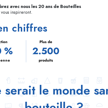
Bouteilles en aluminium
brez avec nous les 20 ans de Bouteilles
vous inspireront.
en chiffres
 serait le monde san
bouteille ?