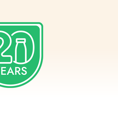
erves
f
es
es