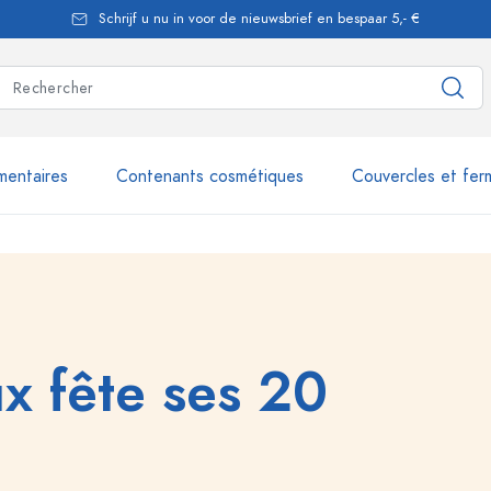
Schrijf u nu in voor de nieuwsbrief en bespaar 5,- €
mentaires
Contenants cosmétiques
Couvercles et fer
les
plus de 2.500 produits et 
Bouteilles Estal
ux fête ses 20
Flacons doseurs
Flacons airless
nique
Flacons spray
Flacons Roll-on