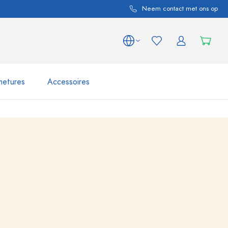
Neem contact met ons op
metures
Accessoires
variations de produits
Bocaux
Découvrir maintenant
Acheter maintenant