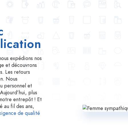
c
lication
nous expédions nos
ge et découvrons
s. Les retours
in. Nous
du personnel et
Aujourd’hui, plus
notre entrepôt ! Et
au fil des ans,
xigence de qualité