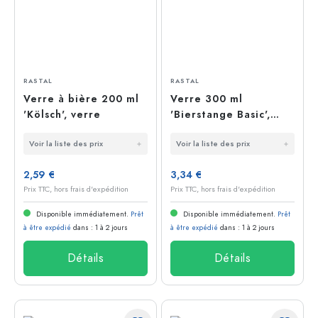
RASTAL
RASTAL
Verre à bière 200 ml
Verre 300 ml
'Kölsch', verre
'Bierstange Basic',
verre
Voir la liste des prix
Voir la liste des prix
2,59 €
3,34 €
Prix TTC, hors frais d'expédition
Prix TTC, hors frais d'expédition
Disponible immédiatement.
Prêt
Disponible immédiatement.
Prêt
à être expédié
dans : 1 à 2 jours
à être expédié
dans : 1 à 2 jours
Détails
Détails