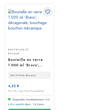
BOUTEILLES ET
BOCAUX
Bouteille en verre
1 000 ml 'Bravo',
décagonale,
Voir la liste des prix
bouchage: bouchon
mécanique
4,32 €
Prix TTC, hors frais d'expédition
Disponible immédiatement.
Prêt
à être expédié
dans : 1 à 2 jours