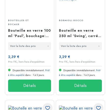
BOUTEILLES ET
BORMIOLI ROCCO
BOCAUX
Bouteille en verre 100
Bouteille en verre
ml 'Paul', bouchage:
250 ml 'Swing', carrée,
bouchon mécanique
bouchage: bouchon
Voir la liste des prix
Voir la liste des prix
mécanique
2,39 €
3,29 €
Prix TTC, hors frais d'expédition
Prix TTC, hors frais d'expédition
Disponible immédiatement.
Prêt
Disponible immédiatement.
Prêt
à être expédié
dans : 1 à 2 jours
à être expédié
dans : 1 à 2 jours
Détails
Détails