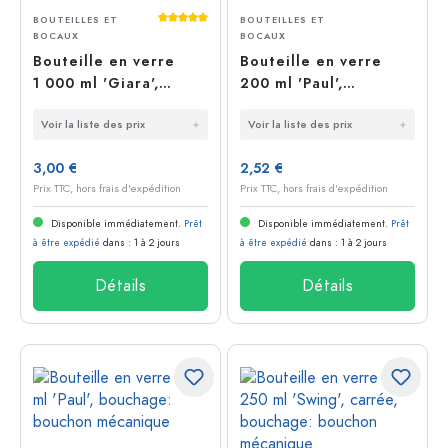
Average rating of 5 out of 5 stars
BOUTEILLES ET
BOUTEILLES ET
BOCAUX
BOCAUX
Bouteille en verre
Bouteille en verre
1 000 ml 'Giara',
200 ml 'Paul',
bouchage: bouchon
bouchage: bouchon
Voir la liste des prix
Voir la liste des prix
mécanique
mécanique
3,00 €
2,52 €
Prix TTC, hors frais d'expédition
Prix TTC, hors frais d'expédition
Disponible immédiatement.
Prêt
Disponible immédiatement.
Prêt
à être expédié
dans : 1 à 2 jours
à être expédié
dans : 1 à 2 jours
Détails
Détails