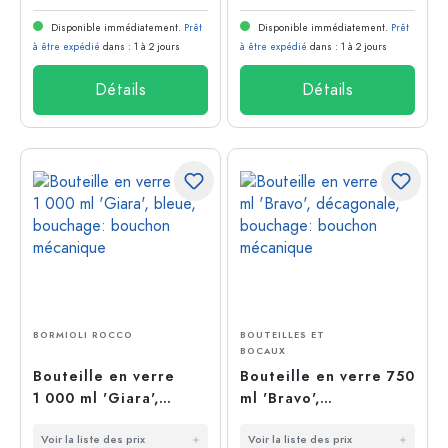
Disponible immédiatement.
Prêt
Disponible immédiatement.
Prêt
à être expédié
dans : 1 à 2 jours
à être expédié
dans : 1 à 2 jours
Détails
Détails
BORMIOLI ROCCO
BOUTEILLES ET
BOCAUX
Bouteille en verre
Bouteille en verre 750
1 000 ml 'Giara',
ml 'Bravo',
bleue, bouchage:
décagonale,
Voir la liste des prix
Voir la liste des prix
bouchon mécanique
bouchage: bouchon