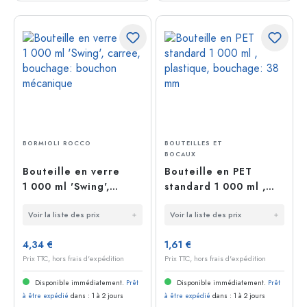
BORMIOLI ROCCO
BOUTEILLES ET
BOCAUX
Bouteille en verre
Bouteille en PET
1 000 ml 'Swing',
standard 1 000 ml ,
carrée, bouchage:
plastique, bouchage:
Voir la liste des prix
Voir la liste des prix
bouchon mécanique
38 mm
4,34 €
1,61 €
Prix TTC, hors frais d'expédition
Prix TTC, hors frais d'expédition
Disponible immédiatement.
Prêt
Disponible immédiatement.
Prêt
à être expédié
dans : 1 à 2 jours
à être expédié
dans : 1 à 2 jours