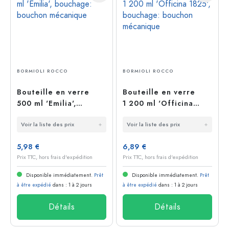
BORMIOLI ROCCO
BORMIOLI ROCCO
Bouteille en verre
Bouteille en verre
500 ml 'Emilia',
1 200 ml 'Officina
bouchage: bouchon
1825', bouchage:
Voir la liste des prix
Voir la liste des prix
mécanique
bouchon mécanique
5,98 €
6,89 €
Prix TTC, hors frais d'expédition
Prix TTC, hors frais d'expédition
Disponible immédiatement.
Prêt
Disponible immédiatement.
Prêt
à être expédié
dans : 1 à 2 jours
à être expédié
dans : 1 à 2 jours
Détails
Détails