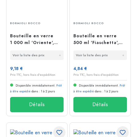
BORMIOLI ROCCO
BORMIOLI ROCCO
Bouteille en verre
Bouteille en verre
1 000 ml 'Oriente',
500 ml 'Fiaschetta',
bouchage: bouchon
ovale, bouchage:
Voir la liste des prix
Voir la liste des prix
mécanique
bouchon mécanique
9,18 €
4,84 €
Prix TTC, hors frais d'expédition
Prix TTC, hors frais d'expédition
Disponible immédiatement.
Prêt
Disponible immédiatement.
Prêt
à être expédié
dans : 1 à 2 jours
à être expédié
dans : 1 à 2 jours
Détails
Détails