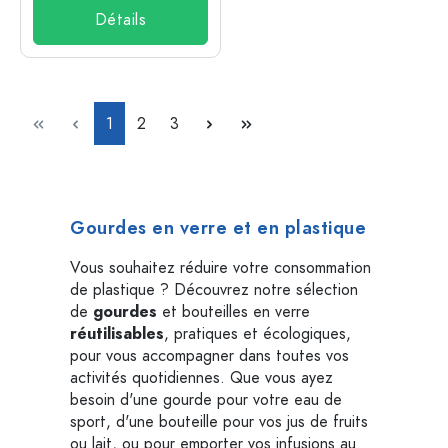
Détails
Page
Page
Page
1
2
3
Gourdes en verre et en plastique
Vous souhaitez réduire votre consommation
de plastique ? Découvrez notre sélection
de
gourdes
et bouteilles en verre
réutilisables
, pratiques et écologiques,
pour vous accompagner dans toutes vos
activités quotidiennes. Que vous ayez
besoin d'une gourde pour votre eau de
sport, d'une bouteille pour vos jus de fruits
ou lait, ou pour emporter vos infusions au