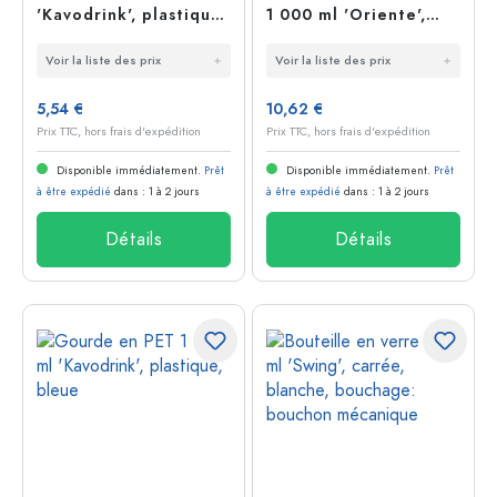
'Kavodrink', plastique,
1 000 ml 'Oriente',
bleue
bleu azur, bouchage:
Voir la liste des prix
Voir la liste des prix
bouchon mécanique
5,54 €
10,62 €
Prix TTC, hors frais d'expédition
Prix TTC, hors frais d'expédition
Disponible immédiatement.
Prêt
Disponible immédiatement.
Prêt
à être expédié
dans : 1 à 2 jours
à être expédié
dans : 1 à 2 jours
Détails
Détails