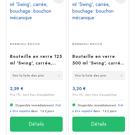
BORMIOLI ROCCO
BORMIOLI ROCCO
Bouteille en verre 125
Bouteille en verre
ml 'Swing', carrée,
500 ml 'Swing', carrée,
bouchage: bouchon
bouchage: bouchon
Voir la liste des prix
Voir la liste des prix
mécanique
mécanique
2,59 €
3,20 €
Prix TTC, hors frais d'expédition
Prix TTC, hors frais d'expédition
Disponible immédiatement.
Prêt
Disponible immédiatement.
Prêt
à être expédié
dans : 1 à 2 jours
à être expédié
dans : 1 à 2 jours
Détails
Détails