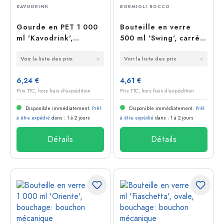
KAVODRINK
BORMIOLI ROCCO
Gourde en PET 1 000
Bouteille en verre
ml 'Kavodrink',
500 ml 'Swing', carrée,
plastique, bleue
blanche, bouchage:
Voir la liste des prix
Voir la liste des prix
bouchon mécanique
6,24 €
4,61 €
Prix TTC, hors frais d'expédition
Prix TTC, hors frais d'expédition
Disponible immédiatement.
Prêt
Disponible immédiatement.
Prêt
à être expédié
dans : 1 à 2 jours
à être expédié
dans : 1 à 2 jours
Détails
Détails