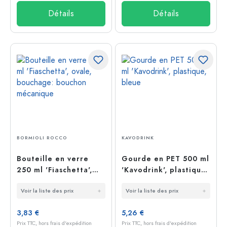
Détails
Détails
BORMIOLI ROCCO
KAVODRINK
Bouteille en verre
Gourde en PET 500 ml
250 ml 'Fiaschetta',
'Kavodrink', plastique,
ovale, bouchage:
bleue
Voir la liste des prix
Voir la liste des prix
bouchon mécanique
3,83 €
5,26 €
Prix TTC, hors frais d'expédition
Prix TTC, hors frais d'expédition