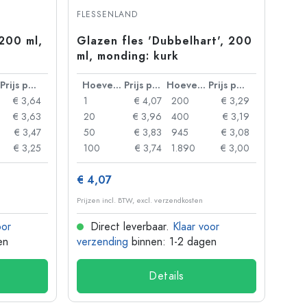
FLESSENLAND
 200 ml,
Glazen fles 'Dubbelhart', 200
ml, monding: kurk
Prijs per eenheid
Hoeveelheid
Prijs per eenheid
Hoeveelheid
Prijs per eenheid
€ 3,64
1
€ 4,07
200
€ 3,29
€ 3,63
20
€ 3,96
400
€ 3,19
€ 3,47
50
€ 3,83
945
€ 3,08
€ 3,25
100
€ 3,74
1.890
€ 3,00
€ 4,07
Prijzen incl. BTW, excl. verzendkosten
oor
Direct leverbaar.
Klaar voor
en
verzending
binnen: 1-2 dagen
Details