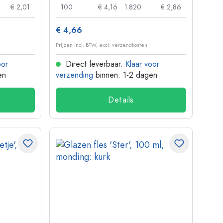
€ 2,01
100
€ 4,16
1.820
€ 2,86
€ 4,66
Prijzen incl. BTW, excl. verzendkosten
oor
Direct leverbaar.
Klaar voor
en
verzending
binnen: 1-2 dagen
Details