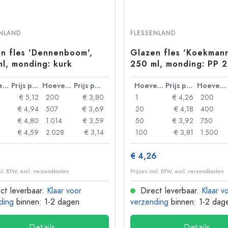
ENLAND
FLESSENLAND
n fles 'Dennenboom',
Glazen fles 'Koekmann
l, monding: kurk
250 ml, monding: PP 
Hoeveelheid
Prijs per eenheid
Hoeveelheid
Prijs per eenheid
Hoeveelheid
Prijs per eenheid
Hoeveelheid
€ 5,12
200
€ 3,80
1
€ 4,26
200
€ 4,94
507
€ 3,69
20
€ 4,18
400
€ 4,80
1.014
€ 3,59
50
€ 3,92
750
€ 4,59
2.028
€ 3,14
100
€ 3,81
1.500
€ 4,26
ncl. BTW, excl. verzendkosten
Prijzen incl. BTW, excl. verzendkosten
ct leverbaar.
Klaar voor
Direct leverbaar.
Klaar v
ding
binnen: 1-2 dagen
verzending
binnen: 1-2 dag
Details
Details