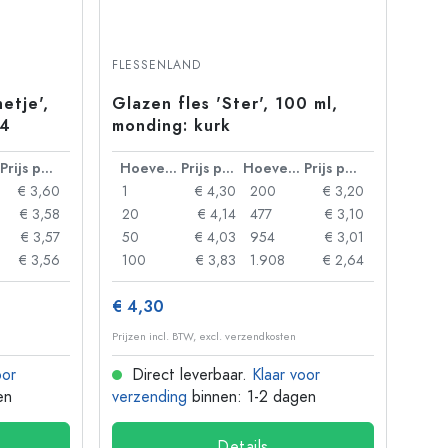
FLESSENLAND
etje',
Glazen fles 'Ster', 100 ml,
24
monding: kurk
Prijs per eenheid
Hoeveelheid
Prijs per eenheid
Hoeveelheid
Prijs per eenheid
€ 3,60
1
€ 4,30
200
€ 3,20
€ 3,58
20
€ 4,14
477
€ 3,10
€ 3,57
50
€ 4,03
954
€ 3,01
€ 3,56
100
€ 3,83
1.908
€ 2,64
€ 4,30
Prijzen incl. BTW, excl. verzendkosten
oor
Direct leverbaar.
Klaar voor
en
verzending
binnen: 1-2 dagen
Details