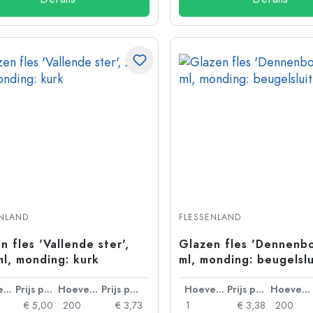
ENLAND
FLESSENLAND
n fles 'Vallende ster',
Glazen fles 'Dennenb
l, monding: kurk
ml, monding: beugelslu
Hoeveelheid
Prijs per eenheid
Hoeveelheid
Prijs per eenheid
Hoeveelheid
Prijs per eenheid
Hoeveelheid
€ 5,00
200
€ 3,73
1
€ 3,38
200