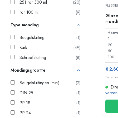
251 tot 500 ml
(20)
Plastic flessen
FLESS
tot 100 ml
(9)
Glaze
mondi
Type monding
Beugelsluiting
(1)
1
20
Kurk
(49)
50
100
Schroefsluiting
(8)
€ 2,8
Mondingsgrootte
Prijzen i
Beugelsluitingen (mini)
(3)
Dire
DIN 25
(1)
verzen
PP 18
(1)
PP 24
(1)