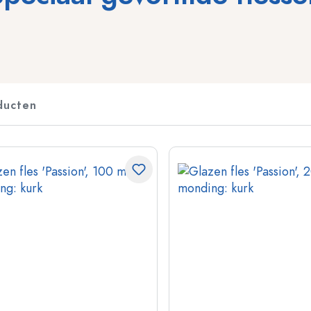
Flessen voor sterkedrank
Knijpflessen
Likeurflessen
Inmaakflessen
Sapflessen
Flessen met motief
Parfumflesjes
Ginflessen
ducten
Nagellakfllesjes
Kerstflessen
Kleine en mini flesjes
Decoratieve flessen
Speciaal gevormde flessen
Cilindrische flessen
Flessen met ronde schouder
Gistingsflessen & Ma
Glazen zakflacons
Flessen met brede hals
Steengoed flessen