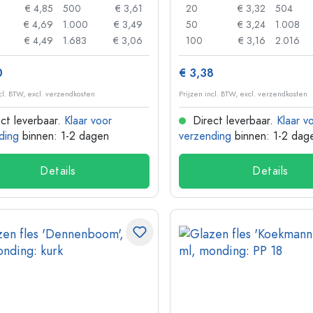
€ 4,85
500
€ 3,61
20
€ 3,32
504
€ 4,69
1.000
€ 3,49
50
€ 3,24
1.008
€ 4,49
1.683
€ 3,06
100
€ 3,16
2.016
0
€ 3,38
ncl. BTW, excl. verzendkosten
Prijzen incl. BTW, excl. verzendkosten
ct leverbaar.
Klaar voor
Direct leverbaar.
Klaar v
ding
binnen: 1-2 dagen
verzending
binnen: 1-2 dag
Details
Details