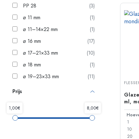
PP 28
(3)
⌀ 11 mm
(1)
⌀ 11–14×22 mm
(1)
⌀ 16 mm
(17)
⌀ 17–21×33 mm
(10)
⌀ 18 mm
(1)
⌀ 19–23×33 mm
(11)
FLESS
Prijs
Glaze
ml, m
1
10
20