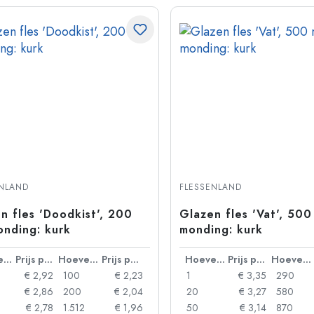
ENLAND
FLESSENLAND
n fles 'Doodkist', 200
Glazen fles 'Vat', 500
onding: kurk
monding: kurk
Hoeveelheid
Prijs per eenheid
Hoeveelheid
Prijs per eenheid
Hoeveelheid
Prijs per eenheid
Hoeveelheid
€ 2,92
100
€ 2,23
1
€ 3,35
290
€ 2,86
200
€ 2,04
20
€ 3,27
580
€ 2,78
1.512
€ 1,96
50
€ 3,14
870