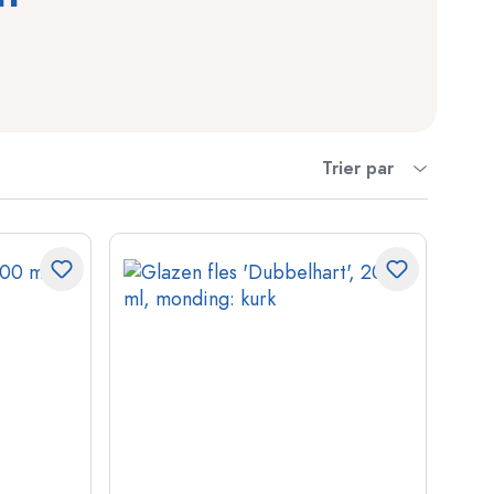
Trier par
ndflessen