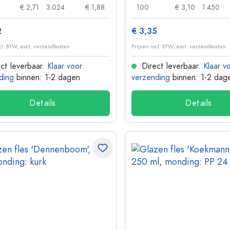
€ 2,71
3.024
€ 1,88
100
€ 3,10
1.450
2
€ 3,35
ncl. BTW, excl. verzendkosten
Prijzen incl. BTW, excl. verzendkosten
ct leverbaar.
Klaar voor
Direct leverbaar.
Klaar v
ding
binnen: 1-2 dagen
verzending
binnen: 1-2 dag
Details
Details