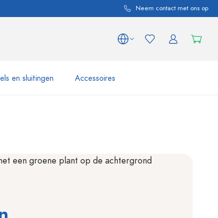
Neem contact met ons op
ls en sluitingen
Accessoires
 en productvarianten
Potten e Potjes
Ontdek nu
Nu winkelen
n