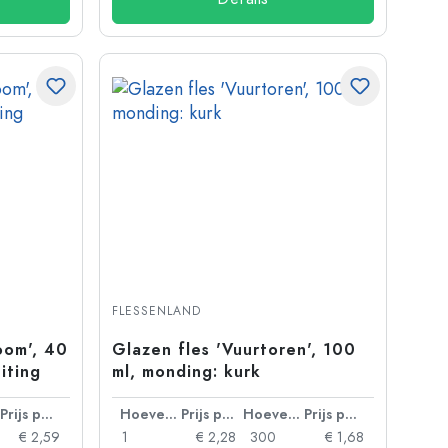
FLESSENLAND
oom', 40
Glazen fles 'Vuurtoren', 100
iting
ml, monding: kurk
Prijs per eenheid
Hoeveelheid
Prijs per eenheid
Hoeveelheid
Prijs per eenheid
€ 2,59
1
€ 2,28
300
€ 1,68