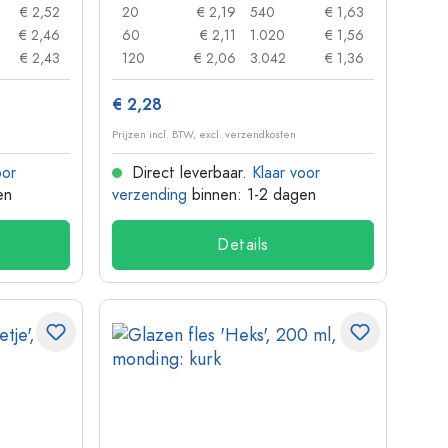
€ 2,52
20
€ 2,19
540
€ 1,63
€ 2,46
60
€ 2,11
1.020
€ 1,56
€ 2,43
120
€ 2,06
3.042
€ 1,36
€ 2,28
Prijzen incl. BTW, excl. verzendkosten
oor
Direct leverbaar.
Klaar voor
en
verzending
binnen: 1-2 dagen
Details