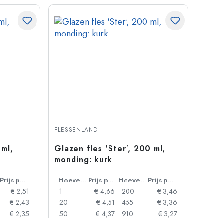
FLESSENLAND
 ml,
Glazen fles 'Ster', 200 ml,
monding: kurk
Prijs per eenheid
Hoeveelheid
Prijs per eenheid
Hoeveelheid
Prijs per eenheid
€ 2,51
1
€ 4,66
200
€ 3,46
€ 2,43
20
€ 4,51
455
€ 3,36
€ 2,35
50
€ 4,37
910
€ 3,27