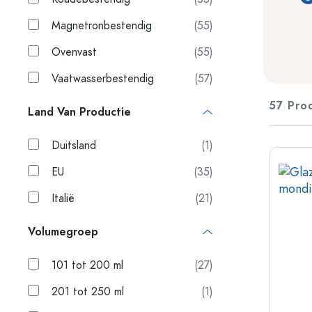
Plastic verpakkingen
Magnetronbestendig
(55)
Flessen per toepassing
Deksels en sluitingen
Ovenvast
(55)
Azijn- en olieflessen
Wijnflessen
Accessoires
Vaatwasserbestendig
(57)
Bierflesjes
Drinkflessen
57 Pro
Merken
Land Van Productie
Medicijnflesjes
Melkflessen
Nieuwigheden
Duitsland
(1)
EU
(35)
Flessen per vorm
Italië
(21)
Apothekers flessen
Glazen flessen met hengsel
Volumegroep
Flessen met lange hals
Polygonale flessen
101 tot 200 ml
(27)
Flessen per materiaal
201 tot 250 ml
(1)
Glazen flessen