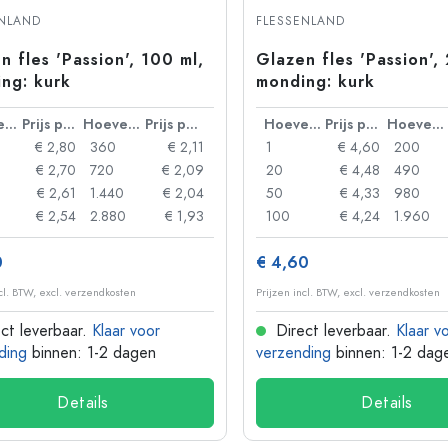
Aluminium flessen
ENLAND
FLESSENLAND
n fles 'Passion', 100 ml,
Glazen fles 'Passion',
ng: kurk
monding: kurk
Hoeveelheid
Prijs per eenheid
Hoeveelheid
Prijs per eenheid
Hoeveelheid
Prijs per eenheid
Hoeveelheid
€ 2,80
360
€ 2,11
1
€ 4,60
200
€ 2,70
720
€ 2,09
20
€ 4,48
490
€ 2,61
1.440
€ 2,04
50
€ 4,33
980
€ 2,54
2.880
€ 1,93
100
€ 4,24
1.960
0
€ 4,60
ncl. BTW, excl. verzendkosten
Prijzen incl. BTW, excl. verzendkosten
ct leverbaar.
Klaar voor
Direct leverbaar.
Klaar v
ding
binnen: 1-2 dagen
verzending
binnen: 1-2 dag
Details
Details