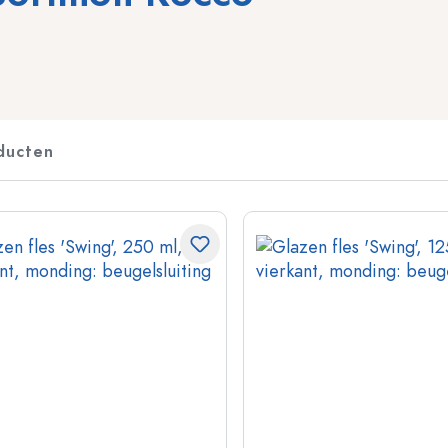
Flessen voor sterkedrank
Knijpflessen
Likeurflessen
Inmaakflessen
Sapflessen
Flessen met motief
Parfumflesjes
Ginflessen
ducten
Nagellakfllesjes
Kerstflessen
Kleine en mini flesjes
Decoratieve flessen
Speciaal gevormde flessen
Cilindrische flessen
Flessen met ronde schouder
Gistingsflessen & Ma
Glazen zakflacons
Flessen met brede hals
Steengoed flessen