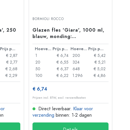
BORMIOLI ROCCO
a', 250
Glazen fles 'Giara', 1000 ml,
blauw, monding:
beugelsluiting
Prijs per eenheid
Hoeveelheid
Prijs per eenheid
Hoeveelheid
Prijs per eenheid
€ 2,87
1
€ 6,74
200
€ 5,42
€ 2,77
20
€ 6,55
324
€ 5,21
€ 2,68
50
€ 6,37
648
€ 5,02
€ 2,29
100
€ 6,22
1.296
€ 4,86
€ 6,74
Prijzen incl. BTW, excl. verzendkosten
oor
Direct leverbaar.
Klaar voor
en
verzending
binnen: 1-2 dagen
Details