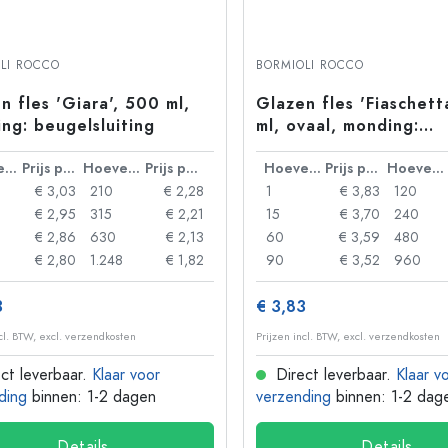
LI ROCCO
BORMIOLI ROCCO
n fles 'Giara', 500 ml,
Glazen fles 'Fiaschett
ng: beugelsluiting
ml, ovaal, monding:
beugelsluiting
Hoeveelheid
Prijs per eenheid
Hoeveelheid
Prijs per eenheid
Hoeveelheid
Prijs per eenheid
Hoeveelheid
€ 3,03
210
€ 2,28
1
€ 3,83
120
€ 2,95
315
€ 2,21
15
€ 3,70
240
€ 2,86
630
€ 2,13
60
€ 3,59
480
€ 2,80
1.248
€ 1,82
90
€ 3,52
960
3
€ 3,83
ncl. BTW, excl. verzendkosten
Prijzen incl. BTW, excl. verzendkosten
ct leverbaar.
Klaar voor
Direct leverbaar.
Klaar v
ding
binnen: 1-2 dagen
verzending
binnen: 1-2 dag
Details
Details