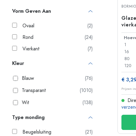
Plastic flessen
BORMIO
Vorm Geven Aan
Glaze
vierk
Ovaal
(2)
beuge
Rond
(24)
1
Vierkant
(7)
16
80
Kleur
120
Blauw
(76)
€ 3,2
Prijzen i
Transparant
(1010)
Dire
Wit
(138)
verzen
Type monding
Beugelsluiting
(21)