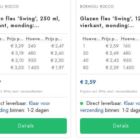
Aluminium flessen
LI ROCCO
BORMIOLI ROCCO
n fles 'Swing', 250 ml,
Glazen fles 'Swing', 1
ant, monding:
vierkant, monding:
lsluiting
beugelsluiting
Hoeveelheid
Prijs per eenheid
Hoeveelheid
Prijs per eenheid
Hoeveelheid
Prijs per eenheid
Hoeveelheid
€ 3,29
240
€ 2,47
1
€ 2,59
160
€ 3,19
480
€ 2,40
20
€ 2,49
480
€ 3,10
920
€ 2,30
40
€ 2,43
960
€ 3,03
1.400
€ 1,97
80
€ 2,39
1.400
9
€ 2,59
ncl. BTW, excl. verzendkosten
Prijzen incl. BTW, excl. verzendkosten
ct leverbaar.
Klaar voor
Direct leverbaar.
Klaar v
ding
binnen: 1-2 dagen
verzending
binnen: 1-2 dag
Details
Details