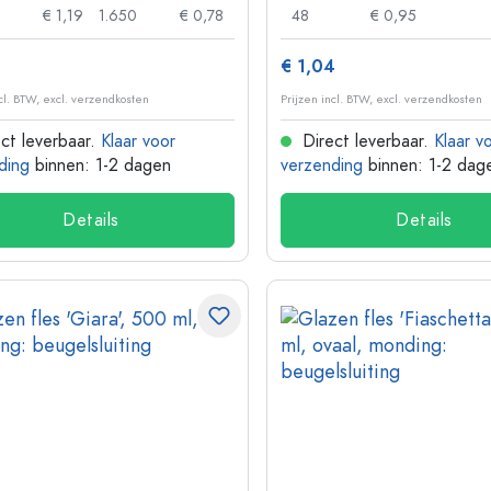
€ 1,19
1.650
€ 0,78
48
€ 0,95
9
€ 1,04
ncl. BTW, excl. verzendkosten
Prijzen incl. BTW, excl. verzendkosten
ct leverbaar.
Klaar voor
Direct leverbaar.
Klaar v
ding
binnen: 1-2 dagen
verzending
binnen: 1-2 dag
Details
Details