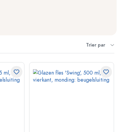
Trier par
ndflessen