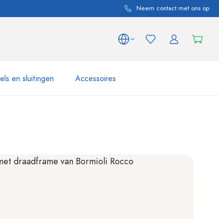
Neem contact met ons op
ls en sluitingen
Accessoires
 en productvarianten
Potten e Potjes
Ontdek nu
Nu winkelen