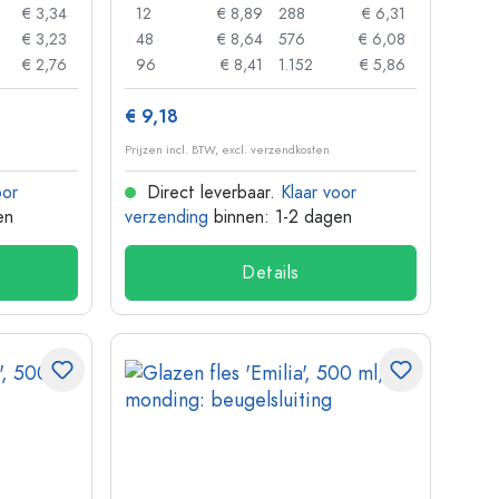
€ 3,34
12
€ 8,89
288
€ 6,31
€ 3,23
48
€ 8,64
576
€ 6,08
€ 2,76
96
€ 8,41
1.152
€ 5,86
€ 9,18
Prijzen incl. BTW, excl. verzendkosten
oor
Direct leverbaar.
Klaar voor
en
verzending
binnen: 1-2 dagen
Details