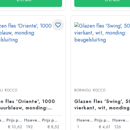
LI ROCCO
BORMIOLI ROCCO
n fles 'Oriente', 1000
Glazen fles 'Swing', 5
zuurblauw, monding:
vierkant, wit, monding
lsluiting
beugelsluiting
Hoeveelheid
Prijs per eenheid
Hoeveelheid
Prijs per eenheid
Hoeveelheid
Prijs per eenheid
Hoeveelheid
€ 10,62
192
€ 8,52
1
€ 4,61
126