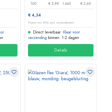
100
€ 3,99
1.440
€ 2,60
€ 4,34
Prijzen incl. BTW, excl. verzendkosten
oor
Direct leverbaar.
Klaar voor
en
verzending
binnen: 1-2 dagen
Details