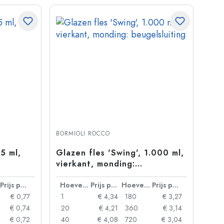
BORMIOLI ROCCO
65 ml,
Glazen fles 'Swing', 1.000 ml,
vierkant, monding:
beugelsluiting
Prijs per eenheid
Hoeveelheid
Prijs per eenheid
Hoeveelheid
Prijs per eenheid
€ 0,77
1
€ 4,34
180
€ 3,27
€ 0,74
20
€ 4,21
360
€ 3,14
€ 0,72
40
€ 4,08
720
€ 3,04