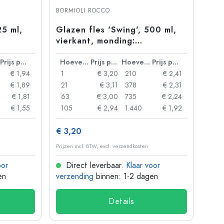
BORMIOLI ROCCO
25 ml,
Glazen fles 'Swing', 500 ml,
vierkant, monding:
beugelsluiting
Prijs per eenheid
Hoeveelheid
Prijs per eenheid
Hoeveelheid
Prijs per eenheid
€ 1,94
1
€ 3,20
210
€ 2,41
€ 1,89
21
€ 3,11
378
€ 2,31
€ 1,81
63
€ 3,00
735
€ 2,24
€ 1,55
105
€ 2,94
1.440
€ 1,92
€ 3,20
Prijzen incl. BTW, excl. verzendkosten
oor
Direct leverbaar.
Klaar voor
en
verzending
binnen: 1-2 dagen
Details