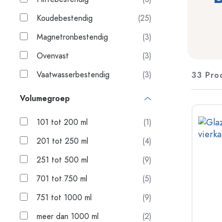
Plastic verpakkingen
Koudebestendig
(25)
Flessen per toepassing
Deksels en sluitingen
Magnetronbestendig
(3)
Azijn- en olieflessen
Wijnflessen
Accessoires
Ovenvast
(3)
Bierflesjes
Drinkflessen
Vaatwasserbestendig
(3)
33 Pro
Merken
Medicijnflesjes
Melkflessen
Volumegroep
Nieuwigheden
101 tot 200 ml
(1)
Flessen per vorm
201 tot 250 ml
(4)
Apothekers flessen
Glazen flessen met hengsel
251 tot 500 ml
(9)
Flessen met lange hals
Polygonale flessen
701 tot 750 ml
(5)
751 tot 1000 ml
(9)
Flessen per materiaal
meer dan 1000 ml
(2)
Glazen flessen