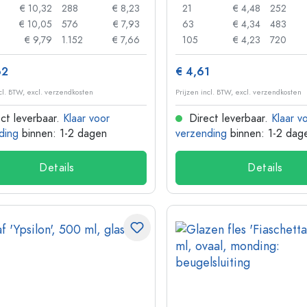
€ 10,32
288
€ 8,23
21
€ 4,48
252
€ 10,05
576
€ 7,93
63
€ 4,34
483
€ 9,79
1.152
€ 7,66
105
€ 4,23
720
62
€ 4,61
ncl. BTW, excl. verzendkosten
Prijzen incl. BTW, excl. verzendkosten
ct leverbaar.
Klaar voor
Direct leverbaar.
Klaar v
ding
binnen: 1-2 dagen
verzending
binnen: 1-2 dag
Details
Details