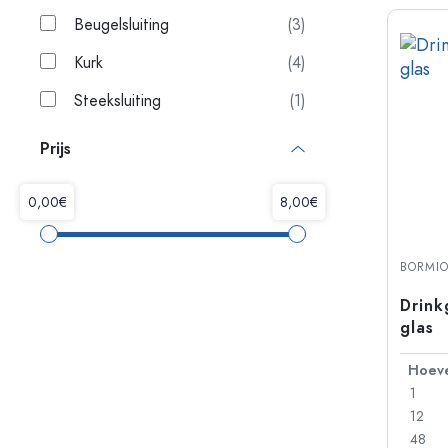
Beugelsluiting
(3)
Kurk
(4)
Steeksluiting
(1)
Prijs
BORMIO
Drink
glas
1
12
48