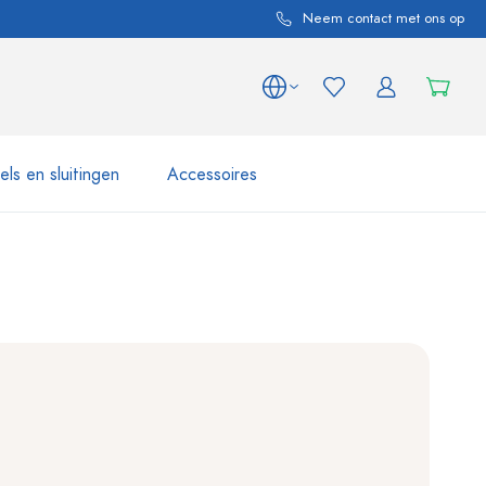
Neem contact met ons op
ls en sluitingen
Accessoires
 en productvarianten
Potten e Potjes
Ontdek nu
Nu winkelen