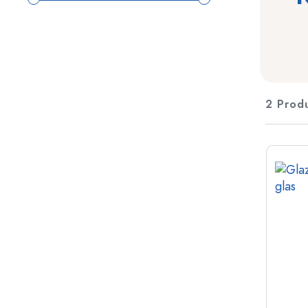
Plastic verpakkingen
Flessen per toepassing
Deksels en sluitingen
Azijn- en olieflessen
Wijnflessen
Accessoires
Bierflesjes
Drinkflessen
2 Prod
Merken
Medicijnflesjes
Melkflessen
Nieuwigheden
Flessen per vorm
Apothekers flessen
Glazen flessen met hengsel
Flessen met lange hals
Polygonale flessen
Flessen per materiaal
Glazen flessen