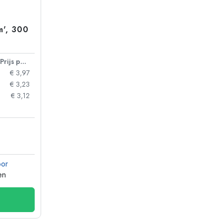
m', 300
Prijs per eenheid
€ 3,97
€ 3,23
€ 3,12
oor
en