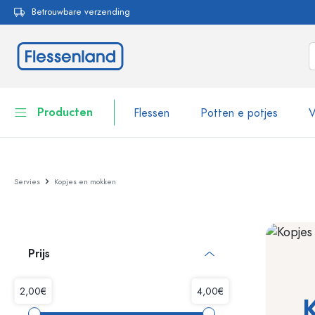
Betrouwbare verzending
oekopdracht
Ga naar de hoofdnavigatie
Producten
Flessen
Potten e potjes
V
Flessen
Toon alles Flessen
Servies
Kopjes en mokken
Potten e potjes
Flessen per merk
WECK flessen
Voorraadverpakkingen
Prijs
Servies
Flessen per functie
Pipetflesjes
Cosmetische verpakkingen
Beugelflessen