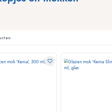
Flessen voor sterkedrank
Knijpflessen
Likeurflessen
Inmaakflessen
Sapflessen
Flessen met motief
Parfumflesjes
Ginflessen
ucten
Nagellakfllesjes
Kerstflessen
Kleine en mini flesjes
Decoratieve flessen
Speciaal gevormde flessen
Cilindrische flessen
Flessen met ronde schouder
Gistingsflessen & Ma
Glazen zakflacons
Flessen met brede hals
Steengoed flessen