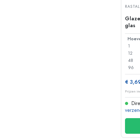
Plastic flessen
RASTAL
Glaze
glas
1
12
48
96
€ 3,6
Prijzen i
Dire
verzen