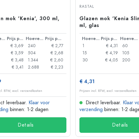
Aluminium flessen
RASTAL
n mok 'Kenia', 300 ml,
Glazen mok 'Kenia Sli
ml, glas
Hoeveelheid
Prijs per eenheid
Hoeveelheid
Prijs per eenheid
Hoeveelheid
Prijs per eenheid
Hoeveelheid
€ 3,69
240
€ 2,77
1
€ 4,31
60
€ 3,59
504
€ 2,68
15
€ 4,19
105
€ 3,48
1.344
€ 2,60
30
€ 4,05
200
€ 3,41
2.688
€ 2,23
9
€ 4,31
ncl. BTW, excl. verzendkosten
Prijzen incl. BTW, excl. verzendkosten
ct leverbaar.
Klaar voor
Direct leverbaar.
Klaar v
ding
binnen: 1-2 dagen
verzending
binnen: 1-2 dag
Details
Details