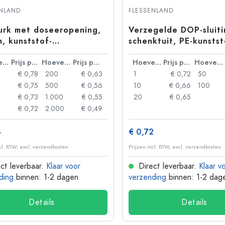
Aluminium flessen
ENLAND
FLESSENLAND
rk met doseeropening,
Verzegelde DOP-sluit
, kunststof-
schenktuit, PE-kunstst
kunststof, meerkleurig,
zwart
monding: kurk
Hoeveelheid
Prijs per eenheid
Hoeveelheid
Prijs per eenheid
Hoeveelheid
Prijs per eenheid
Hoeveelheid
€ 0,78
200
€ 0,63
1
€ 0,72
50
€ 0,75
500
€ 0,56
10
€ 0,66
100
€ 0,73
1.000
€ 0,55
20
€ 0,65
€ 0,72
2.000
€ 0,49
8
€ 0,72
ncl. BTW, excl. verzendkosten
Prijzen incl. BTW, excl. verzendkosten
ct leverbaar.
Klaar voor
Direct leverbaar.
Klaar v
ding
binnen: 1-2 dagen
verzending
binnen: 1-2 dag
Details
Details