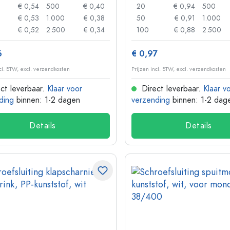
€ 0,54
500
€ 0,40
20
€ 0,94
500
€ 0,53
1.000
€ 0,38
50
€ 0,91
1.000
€ 0,52
2.500
€ 0,34
100
€ 0,88
2.500
6
€ 0,97
ncl. BTW, excl. verzendkosten
Prijzen incl. BTW, excl. verzendkosten
ct leverbaar.
Klaar voor
Direct leverbaar.
Klaar v
ding
binnen: 1-2 dagen
verzending
binnen: 1-2 dag
Details
Details