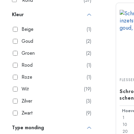
Rond
(37)
Kleur
Beige
(1)
Goud
(2)
Groen
(2)
Rood
(1)
Roze
(1)
FLESS
Wit
(19)
Schro
schen
Zilver
(3)
kunst
mondi
Zwart
(9)
1
10
Type monding
20