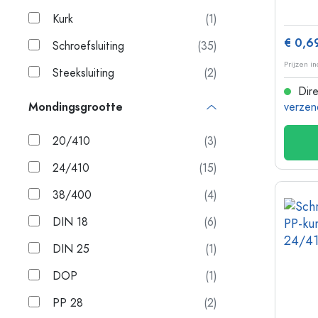
Kurk
(1)
€ 0,6
Schroefsluiting
(35)
Prijzen i
Steeksluiting
(2)
Dire
Mondingsgrootte
verzen
20/410
(3)
24/410
(15)
38/400
(4)
DIN 18
(6)
DIN 25
(1)
DOP
(1)
PP 28
(2)