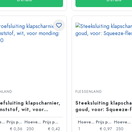
ENLAND
FLESSENLAND
efsluiting klapscharnier,
Steeksluiting klapscha
nststof, wit, voor
goud, voor: Squeeze-f
ing: 38/400
Hoeveelheid
Prijs per eenheid
Hoeveelheid
Prijs per eenheid
Hoeveelheid
Prijs per eenheid
Hoeveelheid
€ 0,56
250
€ 0,42
1
€ 0,97
250