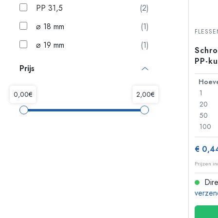
PP 31,5
(2)
⌀ 18 mm
(1)
FLESS
⌀ 19 mm
(1)
Schro
PP-ku
Prijs
24/4
1
20
50
100
€ 0,4
Prijzen i
Dire
verzen