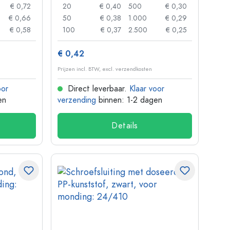
€ 0,72
20
€ 0,40
500
€ 0,30
€ 0,66
50
€ 0,38
1.000
€ 0,29
€ 0,58
100
€ 0,37
2.500
€ 0,25
€ 0,42
Prijzen incl. BTW, excl. verzendkosten
oor
Direct leverbaar.
Klaar voor
en
verzending
binnen: 1-2 dagen
Details