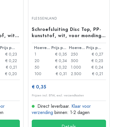
FLESSENLAND
Schroefsluiting Disc Top, PP-
of, wit,
kunststof, wit, voor monding:
24/410
Prijs per eenheid
Hoeveelheid
Prijs per eenheid
Hoeveelheid
Prijs per eenheid
€ 0,23
1
€ 0,35
250
€ 0,27
€ 0,22
20
€ 0,34
500
€ 0,25
€ 0,21
50
€ 0,32
1.000
€ 0,24
€ 0,20
100
€ 0,31
2.500
€ 0,21
€ 0,35
Prijzen incl. BTW, excl. verzendkosten
oor
Direct leverbaar.
Klaar voor
en
verzending
binnen: 1-2 dagen
Details