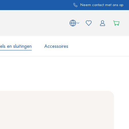
Neem contact met ons op
ls en sluitingen
Accessoires
 en productvarianten
Potten e Potjes
Ontdek nu
Nu winkelen