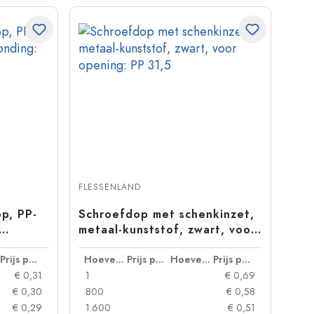
FLESSENLAND
op, PP-
Schroefdop met schenkinzet,
metaal-kunststof, zwart, voor
opening: PP 31,5
Prijs per eenheid
Hoeveelheid
Prijs per eenheid
Hoeveelheid
Prijs per eenheid
€ 0,31
1
€ 0,69
€ 0,30
800
€ 0,58
€ 0,29
1.600
€ 0,51