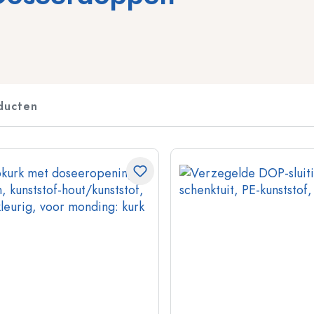
Flessen voor sterkedrank
Knijpflessen
Likeurflessen
Inmaakflessen
Sapflessen
Flessen met motief
Parfumflesjes
Ginflessen
ducten
Nagellakfllesjes
Kerstflessen
Kleine en mini flesjes
Decoratieve flessen
Speciaal gevormde flessen
Cilindrische flessen
Flessen met ronde schouder
Gistingsflessen & Ma
Glazen zakflacons
Flessen met brede hals
Steengoed flessen