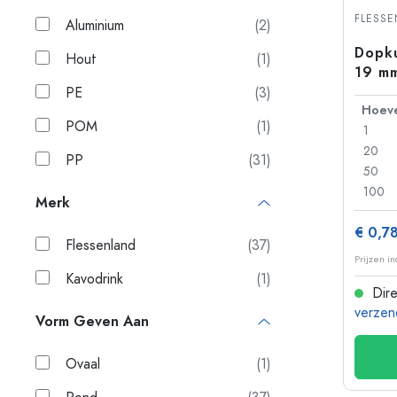
Plastic flessen
FLESS
Aluminium
(2)
Dopku
Hout
(1)
19 mm
hout/
PE
(3)
voor 
POM
(1)
1
20
PP
(31)
50
100
Merk
€ 0,7
Flessenland
(37)
Prijzen i
Kavodrink
(1)
Dire
verzen
Vorm Geven Aan
Ovaal
(1)