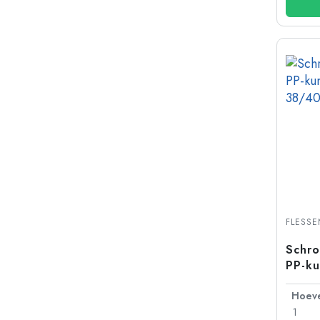
FLESS
Schro
PP-ku
mond
1