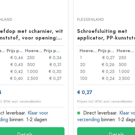
ENLAND
FLESSENLAND
efdop met scharnier, wit
Schroefsluiting met
nststof, voor opening:
applicator, PP-kunstst
10
voor monding: 24/410
Hoeveelheid
Prijs per eenheid
Hoeveelheid
Prijs per eenheid
Hoeveelheid
Prijs per eenheid
Hoeveelheid
€ 0,44
250
€ 0,34
1
€ 0,27
250
€ 0,43
500
€ 0,31
20
€ 0,26
500
€ 0,42
1.000
€ 0,30
50
€ 0,25
1.000
€ 0,40
2.500
€ 0,27
100
€ 0,24
2.500
4
€ 0,27
ncl. BTW, excl. verzendkosten
Prijzen incl. BTW, excl. verzendkosten
ct leverbaar.
Klaar voor
Direct leverbaar.
Klaar v
ding
binnen: 1-2 dagen
verzending
binnen: 1-2 dag
Details
Details