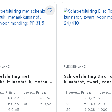
ENLAND
FLESSENLAND
efsluiting met
Schroefsluiting Disc T
ktuit-inzetstuk, metaal-
kunststof, zwart, voor
stof, goud, voor
monding: 24/410
ng: PP 31,5
Hoeveelheid
Prijs per eenheid
Hoeveelheid
Prijs per eenheid
Hoeveelheid
Prijs per eenheid
Hoeveelheid
€ 0,69
50
€ 0,64
1
€ 0,42
250
€ 0,66
100
€ 0,52
20
€ 0,40
500
€ 0,65
50
€ 0,38
1.000