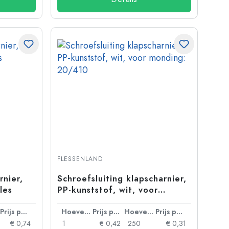
FLESSENLAND
rnier,
Schroefsluiting klapscharnier,
les
PP-kunststof, wit, voor
monding: 20/410
Prijs per eenheid
Hoeveelheid
Prijs per eenheid
Hoeveelheid
Prijs per eenheid
€ 0,74
1
€ 0,42
250
€ 0,31