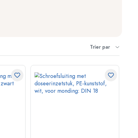
Trier par
ndflessen