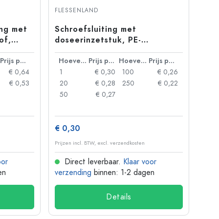
FLESSENLAND
ing met
Schroefsluiting met
of,
doseerinzetstuk, PE-
kunststof, wit, voor monding:
Prijs per eenheid
DIN 18
Hoeveelheid
Prijs per eenheid
Hoeveelheid
Prijs per eenheid
€ 0,64
1
€ 0,30
100
€ 0,26
€ 0,53
20
€ 0,28
250
€ 0,22
50
€ 0,27
€ 0,30
Prijzen incl. BTW, excl. verzendkosten
oor
Direct leverbaar.
Klaar voor
en
verzending
binnen: 1-2 dagen
Details