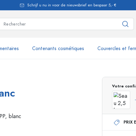
Schrijf u nu in voor de nieuwsbrief en bespaar 5,- €
mentaires
Contenants cosmétiques
Couvercles et fer
les
plus de 2.500 produits et 
Votre confi
lanc
Bouteilles Estal
PRIX 
Flacons doseurs
Flacons airless
nique
Flacons spray
Flacons Roll-on