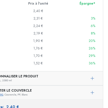
Prix à l'unité
Épargne*
2,40 €
2,31 €
3%
erves
2,24 €
6%
f
2,19 €
8%
1,90 €
20%
es
1,76 €
26%
1,70 €
29%
1,52 €
36%
es
ONNALISER LE PRODUIT
c,
2500 ml
Exemple de présentation
TER LE COUVERCLE
290
, Couvercle, PP, Blanc
ire:
2,40 €