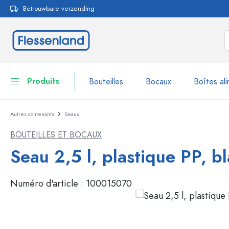
Betrouwbare verzending
echerche
Passer à la navigation principale
Produits
Bouteilles
Bocaux
Boîtes ali
Autres contenants
Seaux
Bouteilles
Voir la catégorie Bouteil
BOUTEILLES ET BOCAUX
Bocaux
Bouteilles par marque
Seau 2,5 l, plastique PP, b
Bouteilles WECK
Boîtes alimentaires
Numéro d'article :
100015070
Vaisselle
Bouteilles par fonction
Flacons compte-gouttes
Contenants cosmétiques
Bouteilles à bouchon méca