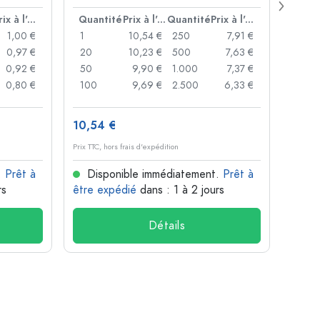
bouc
Prix à l'unité
Quantité
Prix à l'unité
Quantité
Prix à l'unité
Quan
1,00 €
1
10,54 €
250
7,91 €
1
0,97 €
20
10,23 €
500
7,63 €
24
0,92 €
50
9,90 €
1.000
7,37 €
72
0,80 €
100
9,69 €
2.500
6,33 €
120
10,54 €
1,37 
Prix TTC, hors frais d'expédition
Prix TTC,
.
Prêt à
Disponible immédiatement.
Prêt à
Dis
rs
être expédié
dans : 1 à 2 jours
être 
Détails