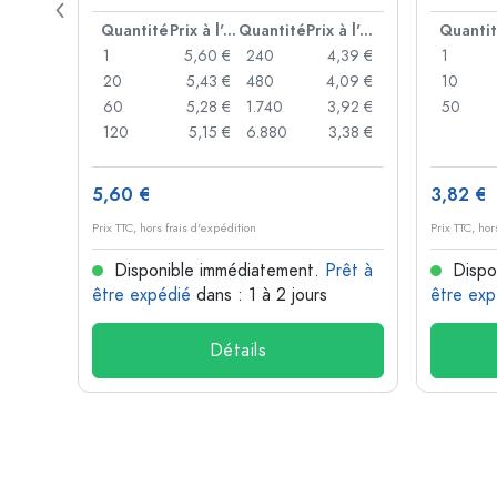
mécani
Prix à l'unité
Quantité
Prix à l'unité
Quantité
Prix à l'unité
Quanti
,93 €
1
5,60 €
240
4,39 €
1
,89 €
20
5,43 €
480
4,09 €
10
,86 €
60
5,28 €
1.740
3,92 €
50
,74 €
120
5,15 €
6.880
3,38 €
5,60 €
3,82 €
Prix TTC, hors frais d'expédition
Prix TTC, hor
rêt à
Disponible immédiatement.
Prêt à
Dispo
être expédié
dans : 1 à 2 jours
être exp
Détails