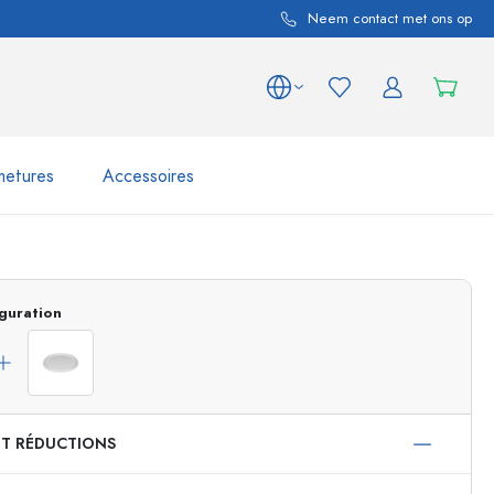
Neem contact met ons op
metures
Accessoires
variations de produits
Bocaux
Découvrir maintenant
guration
Acheter maintenant
ET RÉDUCTIONS