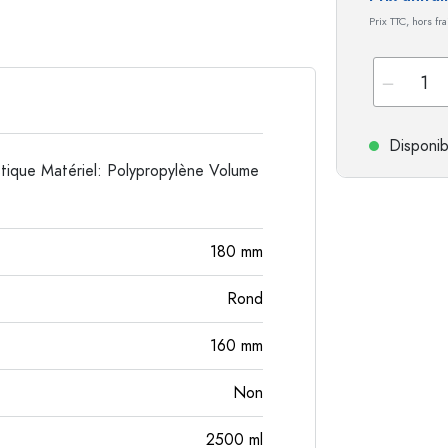
Bouteilles en aluminium
Prix TTC, hors fr
Disponib
stique Matériel: Polypropylène Volume
180
mm
Rond
160
mm
Non
2500
ml