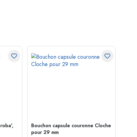
roba',
Bouchon capsule couronne Cloche
Boute
pour 29 mm
Juice