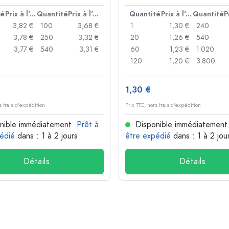
que
té
Prix à l'unité
Quantité
Prix à l'unité
Quantité
Prix à l'unité
Quantité
3,82 €
100
3,68 €
1
1,30 €
240
3,78 €
250
3,32 €
20
1,26 €
540
3,77 €
540
3,31 €
60
1,23 €
1.020
120
1,20 €
3.800
1,30 €
s frais d'expédition
Prix TTC, hors frais d'expédition
nible immédiatement.
Prêt à
Disponible immédiatement
édié
dans : 1 à 2 jours
être expédié
dans : 1 à 2 jou
Détails
Détails