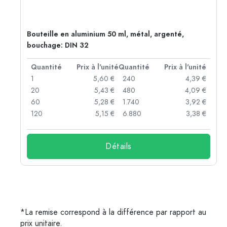
Bouteille en aluminium 50 ml, métal, argenté,
bouchage: DIN 32
té
Quantité
Prix à l'unité
Quantité
Prix à l'unité
 €
1
5,60 €
240
4,39 €
 €
20
5,43 €
480
4,09 €
 €
60
5,28 €
1.740
3,92 €
 €
120
5,15 €
6.880
3,38 €
Détails
*La remise correspond à la différence par rapport au
prix unitaire.