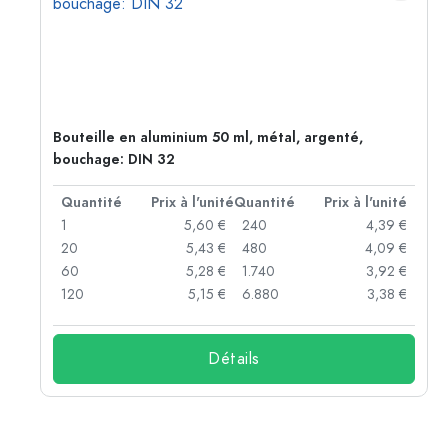
Bouteille en aluminium 50 ml, métal, argenté,
bouchage: DIN 32
té
Quantité
Prix à l'unité
Quantité
Prix à l'unité
 €
1
5,60 €
240
4,39 €
 €
20
5,43 €
480
4,09 €
 €
60
5,28 €
1.740
3,92 €
 €
120
5,15 €
6.880
3,38 €
Détails