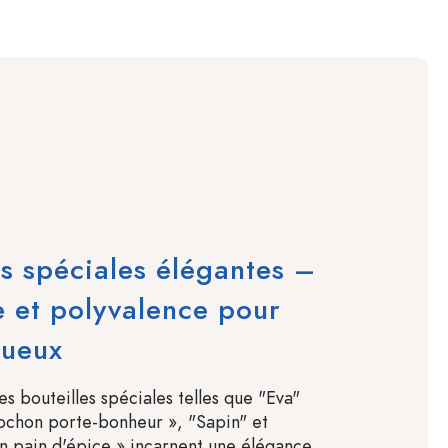
es spéciales élégantes –
 et polyvalence pour
tueux
 bouteilles spéciales telles que "Eva"
ochon porte-bonheur », "Sapin" et
 pain d'épice » incarnent une élégance