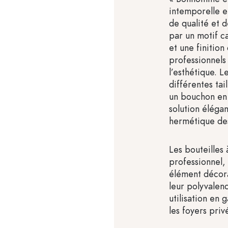
intemporelle e
de qualité et 
par un motif c
et une finition
professionnels 
l’esthétique. L
différentes tai
un bouchon en 
solution éléga
hermétique des
Les bouteilles 
professionnel
élément décorat
leur polyvalen
utilisation en
les foyers priv