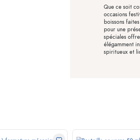
Que ce soit c
occasions fest
boissons faite
pour une prése
spéciales offr
élégamment int
spiritueux et l