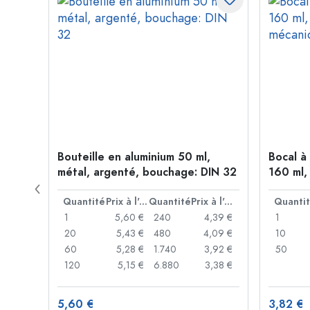
me de
Bouteille en aluminium 50 ml,
Bocal à
age:
métal, argenté, bouchage: DIN 32
160 ml,
mécani
Prix à l'unité
Quantité
Prix à l'unité
Quantité
Prix à l'unité
Quanti
,93 €
1
5,60 €
240
4,39 €
1
,89 €
20
5,43 €
480
4,09 €
10
,86 €
60
5,28 €
1.740
3,92 €
50
,74 €
120
5,15 €
6.880
3,38 €
5,60 €
3,82 €