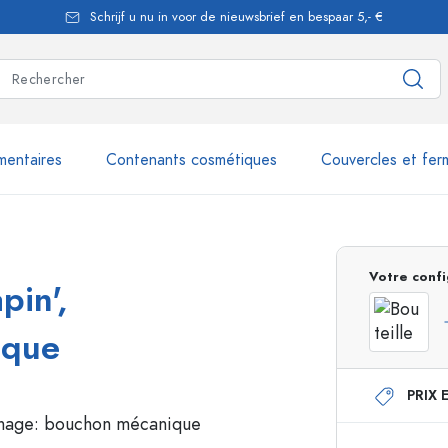
Schrijf u nu in voor de nieuwsbrief en bespaar 5,- €
mentaires
Contenants cosmétiques
Couvercles et fer
les
plus de 2.500 produits et 
Votre confi
pin',
Bouteilles Estal
ique
PRIX 
Flacons doseurs
Flacons airless
nique
Flacons spray
Flacons Roll-on