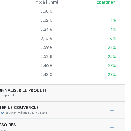
Prix à l'unité
Épargne*
3,38 €
3,32 €
1%
erves
3,24 €
4%
f
3,16 €
6%
2,59 €
23%
es
2,52 €
25%
2,46 €
27%
2,43 €
28%
es
ONNALISER LE PRODUIT
ransparent
TER LE COUVERCLE
830
, Bouchon mécanique, PP, Blanc
SSOIRES
ectionné