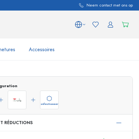
Neem contact met ons op
metures
Accessoires
variations de produits
Bocaux
guration
Découvrir maintenant
Acheter maintenant
sélectionner
ET RÉDUCTIONS