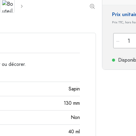
Bouteilles en aluminium
Prix unita
Prix TTC, hors fr
Disponib
r ou décorer.
Sapin
130
mm
Non
40
ml