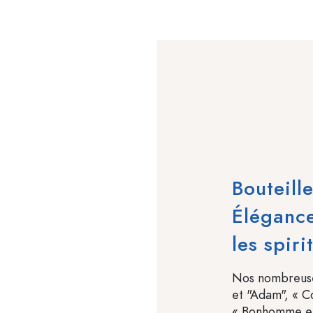
Bouteill
Élégance
les spiri
Nos nombreuses
et "Adam", « C
« Bonhomme en