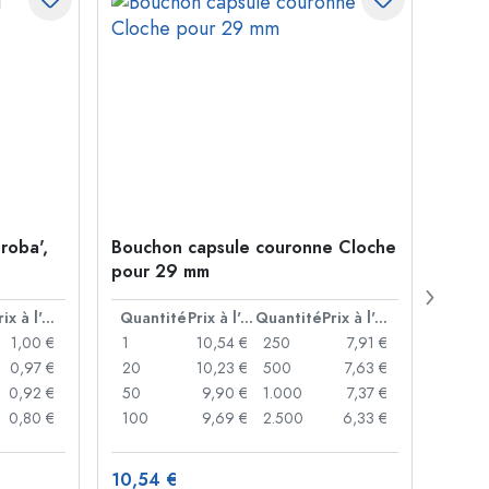
roba',
Bouchon capsule couronne Cloche
Boute
pour 29 mm
Juice
bouc
Prix à l'unité
Quantité
Prix à l'unité
Quantité
Prix à l'unité
Quan
1,00 €
1
10,54 €
250
7,91 €
1
0,97 €
20
10,23 €
500
7,63 €
24
0,92 €
50
9,90 €
1.000
7,37 €
72
0,80 €
100
9,69 €
2.500
6,33 €
120
10,54 €
1,37 