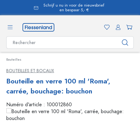
Schrijf u nu in voor de nieuwsbrief
tenu principal
en bespaar 5,- €
Bouteilles
BOUTEILLES ET BOCAUX
Bouteille en verre 100 ml 'Roma',
carrée, bouchage: bouchon
Numéro d'article :
100012860