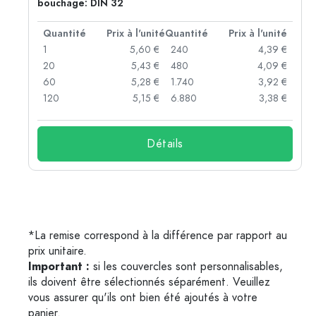
bouchage: DIN 32
té
Quantité
Prix à l'unité
Quantité
Prix à l'unité
 €
1
5,60 €
240
4,39 €
 €
20
5,43 €
480
4,09 €
 €
60
5,28 €
1.740
3,92 €
 €
120
5,15 €
6.880
3,38 €
Détails
*La remise correspond à la différence par rapport au
prix unitaire.
Important :
si les couvercles sont personnalisables,
ils doivent être sélectionnés séparément. Veuillez
vous assurer qu'ils ont bien été ajoutés à votre
panier.