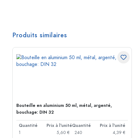
Produits similaires
Bouteille en aluminium 50 ml, métal, argenté,
bouchage: DIN 32
té
Quantité
Prix à l'unité
Quantité
Prix à l'unité
 €
1
5,60 €
240
4,39 €