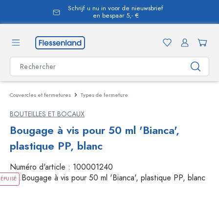
Schrijf u nu in voor de nieuwsbrief
tenu principal
en bespaar 5,- €
Couvercles et fermetures
Types de fermeture
BOUTEILLES ET BOCAUX
Bougage à vis pour 50 ml 'Bianca',
plastique PP, blanc
Numéro d'article :
100001240
ÉPUISÉ