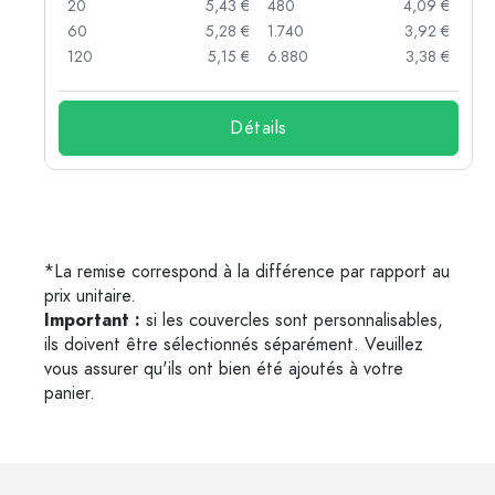
 €
20
5,43 €
480
4,09 €
 €
60
5,28 €
1.740
3,92 €
 €
120
5,15 €
6.880
3,38 €
Détails
*La remise correspond à la différence par rapport au
prix unitaire.
Important :
si les couvercles sont personnalisables,
ils doivent être sélectionnés séparément. Veuillez
vous assurer qu'ils ont bien été ajoutés à votre
panier.