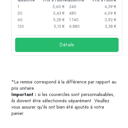
té
Quantité
Prix à l'unité
Quantité
Prix à l'unité
 €
1
5,60 €
240
4,39 €
 €
20
5,43 €
480
4,09 €
 €
60
5,28 €
1.740
3,92 €
 €
120
5,15 €
6.880
3,38 €
Détails
*La remise correspond à la différence par rapport au
prix unitaire.
Important :
si les couvercles sont personnalisables,
ils doivent être sélectionnés séparément. Veuillez
vous assurer qu'ils ont bien été ajoutés à votre
panier.