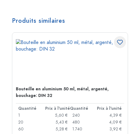
Produits similaires
Bouteille en aluminium 50 ml, métal, argenté,
bouchage: DIN 32
té
Quantité
Prix à l'unité
Quantité
Prix à l'unité
 €
1
5,60 €
240
4,39 €
 €
20
5,43 €
480
4,09 €
 €
60
5,28 €
1.740
3,92 €