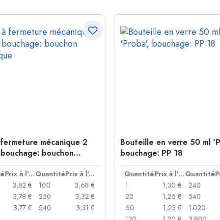
 fermeture mécanique 2
Bouteille en verre 50 ml 'P
 bouchage: bouchon
bouchage: PP 18
que
té
Prix à l'unité
Quantité
Prix à l'unité
Quantité
Prix à l'unité
Quantité
3,82 €
100
3,68 €
1
1,30 €
240
3,78 €
250
3,32 €
20
1,26 €
540
3,77 €
540
3,31 €
60
1,23 €
1.020
120
1,20 €
3.800