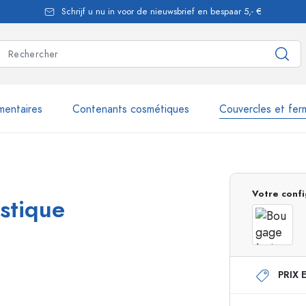
Schrijf u nu in voor de nieuwsbrief en bespaar 5,- €
mentaires
Contenants cosmétiques
Couvercles et fer
les
plus de 2.500 produits et 
Votre confi
stique
Bouteilles Estal
PRIX 
Flacons doseurs
Flacons airless
nique
Flacons spray
Flacons Roll-on