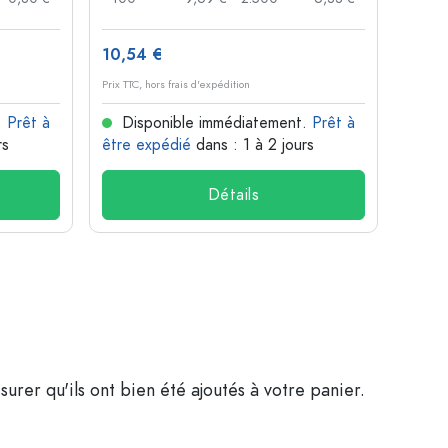
10,54 €
1,37 
Prix TTC, hors frais d'expédition
Prix TTC,
.
Prêt à
Disponible immédiatement.
Prêt à
Dis
rs
être expédié
dans : 1 à 2 jours
être 
Détails
surer qu'ils ont bien été ajoutés à votre panier.