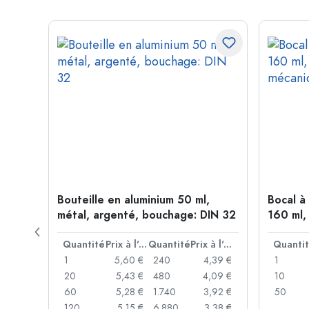
me de
Bouteille en aluminium 50 ml,
Bocal à
age:
métal, argenté, bouchage: DIN 32
160 ml,
mécani
Prix à l'unité
Quantité
Prix à l'unité
Quantité
Prix à l'unité
Quanti
,93 €
1
5,60 €
240
4,39 €
1
,89 €
20
5,43 €
480
4,09 €
10
,86 €
60
5,28 €
1.740
3,92 €
50
,74 €
120
5,15 €
6.880
3,38 €