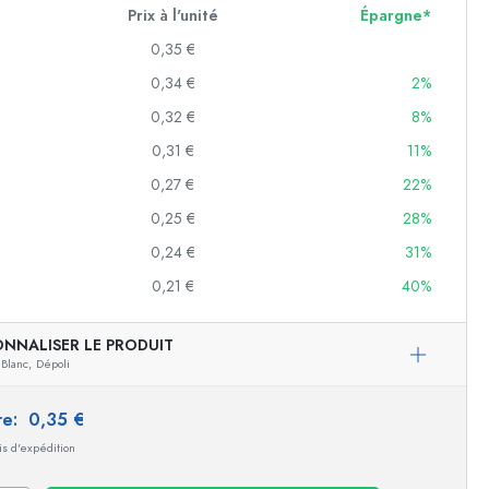
Prix à l'unité
Épargne*
0,35 €
0,34 €
2%
erves
0,32 €
8%
f
0,31 €
11%
0,27 €
22%
es
0,25 €
28%
0,24 €
31%
0,21 €
40%
es
ONNALISER LE PRODUIT
Blanc,
Dépoli
ire:
0,35 €
ais d'expédition