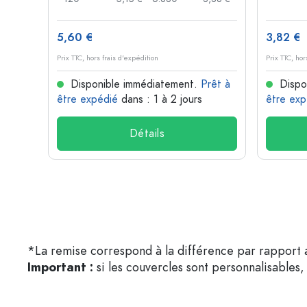
5,60 €
3,82 €
Prix TTC, hors frais d'expédition
Prix TTC, hor
rêt à
Disponible immédiatement.
Prêt à
Dispo
être expédié
dans : 1 à 2 jours
être exp
Détails
*La remise correspond à la différence par rapport a
Important :
si les couvercles sont personnalisables, 