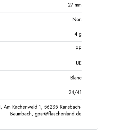
27
mm
Non
4
g
PP
UE
Blanc
24/41
, Am Kirchenwald 1, 56235 Ransbach-
Baumbach,
gpsr@flaschenland.de