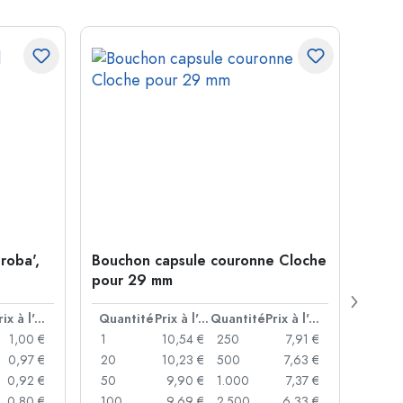
roba',
Bouchon capsule couronne Cloche
Boute
pour 29 mm
Juice
bouc
Prix à l'unité
Quantité
Prix à l'unité
Quantité
Prix à l'unité
Quan
1,00 €
1
10,54 €
250
7,91 €
1
0,97 €
20
10,23 €
500
7,63 €
24
0,92 €
50
9,90 €
1.000
7,37 €
72
0,80 €
100
9,69 €
2.500
6,33 €
120