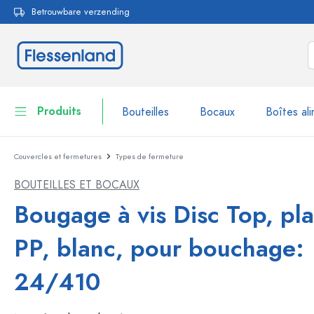
Betrouwbare verzending
echerche
Passer à la navigation principale
Produits
Bouteilles
Bocaux
Boîtes ali
Couvercles et fermetures
Types de fermeture
Bouteilles
Voir la catégorie Bouteil
BOUTEILLES ET BOCAUX
Bocaux
Bouteilles par marque
Bougage à vis Disc Top, pla
Bouteilles WECK
Boîtes alimentaires
PP, blanc, pour bouchage:
Vaisselle
Bouteilles par fonction
24/410
Flacons compte-gouttes
Contenants cosmétiques
Bouteilles à bouchon méca