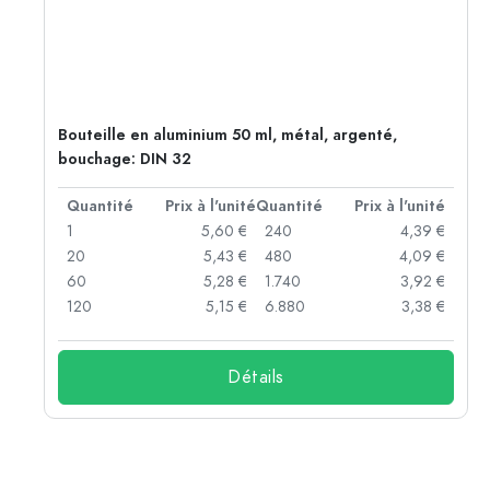
Bouteille en aluminium 50 ml, métal, argenté,
bouchage: DIN 32
té
Quantité
Prix à l'unité
Quantité
Prix à l'unité
 €
1
5,60 €
240
4,39 €
 €
20
5,43 €
480
4,09 €
 €
60
5,28 €
1.740
3,92 €
 €
120
5,15 €
6.880
3,38 €
Détails