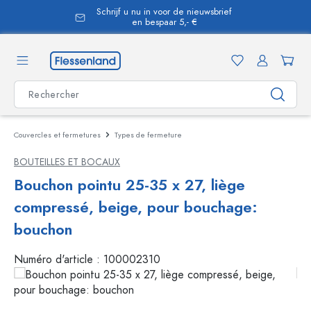
Schrijf u nu in voor de nieuwsbrief
tenu principal
en bespaar 5,- €
Couvercles et fermetures
Types de fermeture
BOUTEILLES ET BOCAUX
Bouchon pointu 25-35 x 27, liège
compressé, beige, pour bouchage:
bouchon
Numéro d'article :
100002310