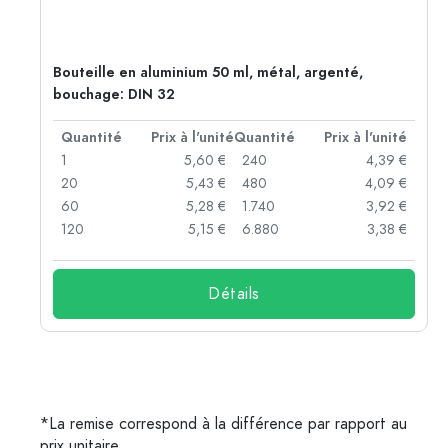
Bouteille en aluminium 50 ml, métal, argenté,
bouchage: DIN 32
té
Quantité
Prix à l'unité
Quantité
Prix à l'unité
 €
1
5,60 €
240
4,39 €
 €
20
5,43 €
480
4,09 €
 €
60
5,28 €
1.740
3,92 €
 €
120
5,15 €
6.880
3,38 €
Détails
*La remise correspond à la différence par rapport au
prix unitaire.