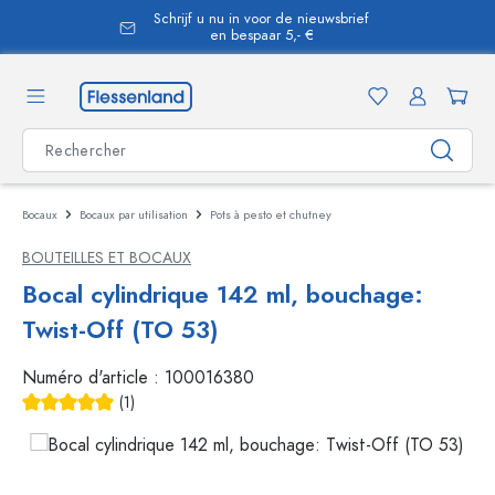
Schrijf u nu in voor de nieuwsbrief
tenu principal
en bespaar 5,- €
Bocaux
Bocaux par utilisation
Pots à pesto et chutney
BOUTEILLES ET BOCAUX
Bocal cylindrique 142 ml, bouchage:
Twist-Off (TO 53)
Numéro d'article :
100016380
(1)
Average rating of 5 out of 5 stars