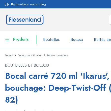
Betrouwbare verzending
echerche
Passer à la navigation principale
Produits
Bouteilles
Bocaux
Boîtes ali
Bocaux
Bocaux par utilisation
Bocaux conserves
Bouteilles
Voir la catégorie Bouteil
BOUTEILLES ET BOCAUX
Bocaux
Bouteilles par marque
Bocal carré 720 ml 'Ikarus',
Bouteilles WECK
Boîtes alimentaires
bouchage: Deep-Twist-Off
Vaisselle
Bouteilles par fonction
82)
Flacons compte-gouttes
Contenants cosmétiques
Bouteilles à bouchon méca