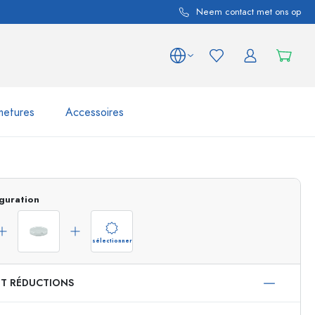
Neem contact met ons op
metures
Accessoires
variations de produits
Bocaux
Découvrir maintenant
guration
Acheter maintenant
sélectionner
ET RÉDUCTIONS