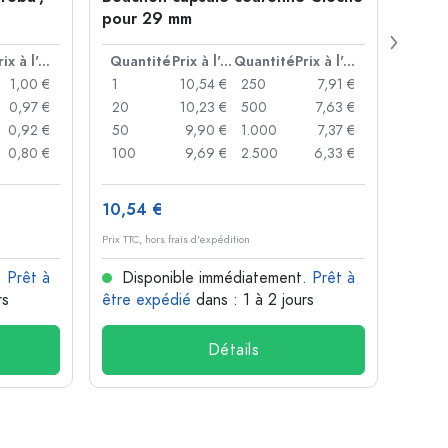
pour 29 mm
Juice
bouc
Prix à l'unité
Quantité
Prix à l'unité
Quantité
Prix à l'unité
Quan
1,00 €
1
10,54 €
250
7,91 €
1
0,97 €
20
10,23 €
500
7,63 €
24
0,92 €
50
9,90 €
1.000
7,37 €
72
0,80 €
100
9,69 €
2.500
6,33 €
120
10,54 €
1,37 
Prix TTC, hors frais d'expédition
Prix TTC,
.
Prêt à
Disponible immédiatement.
Prêt à
Dis
rs
être expédié
dans : 1 à 2 jours
être 
Détails