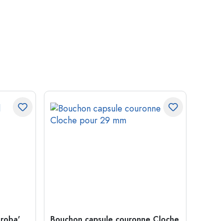
roba',
Bouchon capsule couronne Cloche
Boute