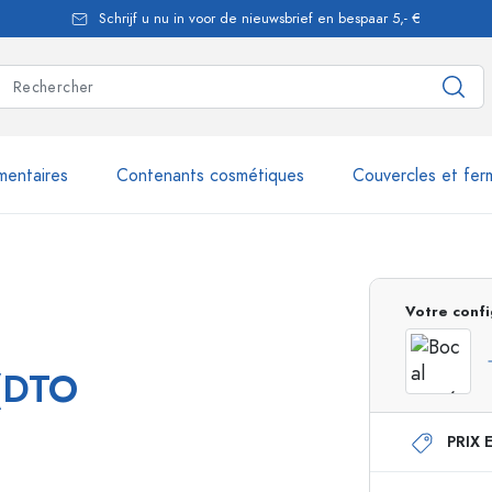
Schrijf u nu in voor de nieuwsbrief en bespaar 5,- €
mentaires
Contenants cosmétiques
Couvercles et fer
les
plus de 2.500 produits et 
Votre confi
Bouteilles Estal
 (DTO
PRIX 
Flacons doseurs
Flacons airless
nique
Flacons spray
Flacons Roll-on