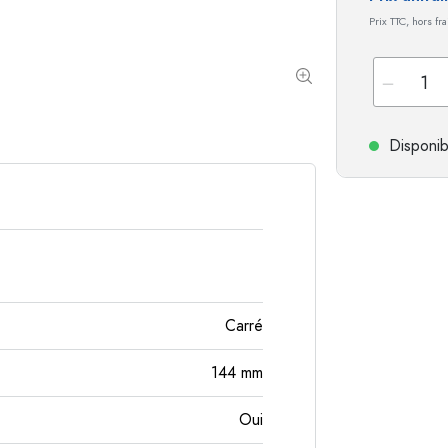
Bouteilles en aluminium
Prix TTC, hors fr
Disponib
Carré
144
mm
Oui