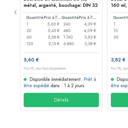
age:
métal, argenté, bouchage: DIN 32
160 ml,
mécani
Prix à l'unité
Quantité
Prix à l'unité
Quantité
Prix à l'unité
Quanti
,93 €
1
5,60 €
240
4,39 €
1
,89 €
20
5,43 €
480
4,09 €
10
,86 €
60
5,28 €
1.740
3,92 €
50
,74 €
120
5,15 €
6.880
3,38 €
5,60 €
3,82 €
Prix TTC, hors frais d'expédition
Prix TTC, hor
rêt à
Disponible immédiatement.
Prêt à
Dispo
être expédié
dans : 1 à 2 jours
être exp
Détails