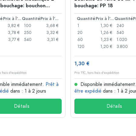
 bouchage: bouchon
bouchage: PP 18
que
té
Prix à l'unité
Quantité
Prix à l'unité
Quantité
Prix à l'unité
Quantité
3,82 €
100
3,68 €
1
1,30 €
240
3,78 €
250
3,32 €
20
1,26 €
540
3,77 €
540
3,31 €
60
1,23 €
1.020
120
1,20 €
3.800
1,30 €
s frais d'expédition
Prix TTC, hors frais d'expédition
nible immédiatement.
Prêt à
Disponible immédiatement
édié
dans : 1 à 2 jours
être expédié
dans : 1 à 2 jou
Détails
Détails