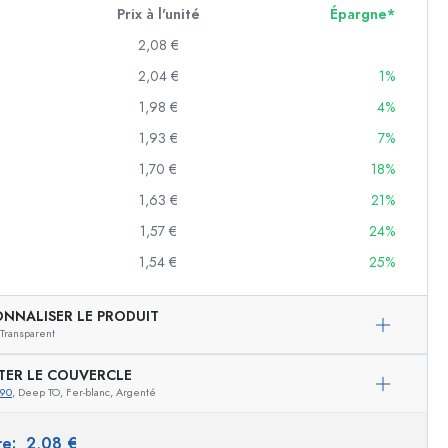
Prix à l'unité
Épargne*
2,08 €
2,04 €
1%
erves
1,98 €
4%
f
1,93 €
7%
1,70 €
18%
es
1,63 €
21%
1,57 €
24%
1,54 €
25%
es
ONNALISER LE PRODUIT
Transparent
TER LE COUVERCLE
990
, Deep TO, Fer-blanc, Argenté
ire:
2,08 €