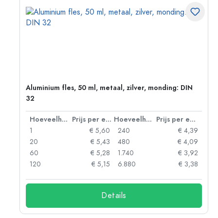
:
Aluminium fles, 50 ml, metaal, zilver, monding: DIN
32
 eenheid
Hoeveelheid
Prijs per eenheid
Hoeveelheid
Prijs per eenheid
93
1
€ 5,60
240
€ 4,39
89
20
€ 5,43
480
€ 4,09
86
60
€ 5,28
1.740
€ 3,92
74
120
€ 5,15
6.880
€ 3,38
Details