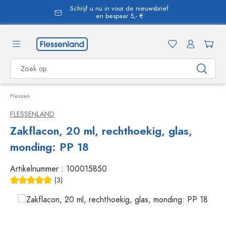
Schrijf u nu in voor de nieuwsbrief
hoofdinhoud
en bespaar 5,- €
Flessen
FLESSENLAND
Zakflacon, 20 ml, rechthoekig, glas,
monding: PP 18
Artikelnummer :
100015850
(3)
Average rating of 5 out of 5 stars