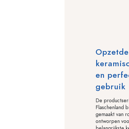
Opzetdek
keramis
en perfe
gebruik
De productseri
Flaschenland 
gemaakt van ro
ontworpen voor
belangrijkste 