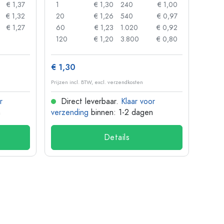
€ 1,37
1
€ 1,30
240
€ 1,00
1
€ 1,32
20
€ 1,26
540
€ 0,97
24
€ 1,27
60
€ 1,23
1.020
€ 0,92
72
120
€ 1,20
3.800
€ 0,80
120
€ 1,30
€ 1,3
Prijzen incl. BTW, excl. verzendkosten
Prijzen 
r
Direct leverbaar.
Klaar voor
Dir
n
verzending
binnen: 1-2 dagen
verze
Details