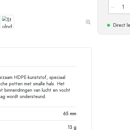
Aluminium flessen
Direct l
urzaam HDPE-kunststof, speciaal
sche potten met smalle hals. Het
et binnendringen van lucht en vocht
lag wordt ondersteund.
65
mm
13
g