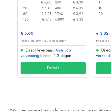
 0,93
1
€ 5,60
240
€ 4,39
1
 0,89
20
€ 5,43
480
€ 4,09
10
 0,86
60
€ 5,28
1.740
€ 3,92
50
 0,74
120
€ 5,15
6.880
€ 3,38
€ 5,60
€ 3,82
Prijzen incl. BTW, excl. verzendkosten
Prijzen incl
Direct leverbaar.
Klaar voor
Direct
verzending
binnen: 1-2 dagen
verzendi
Details
*Korting verwijst naar de besparing ten opzichte va