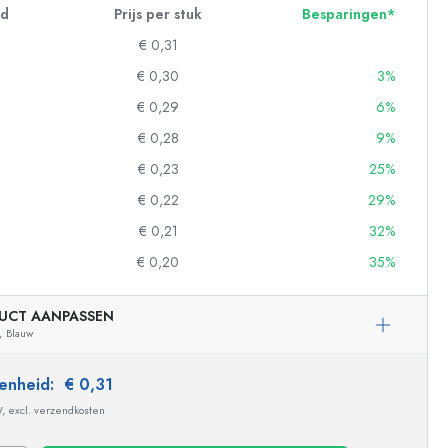
id
Prijs per stuk
Besparingen*
€ 0,31
€ 0,30
3%
€ 0,29
6%
€ 0,28
9%
€ 0,23
25%
€ 0,22
29%
€ 0,21
32%
€ 0,20
35%
ndflessen
UCT AANPASSEN
,
Blauw
 eenheid:
€ 0,31
W, excl. verzendkosten