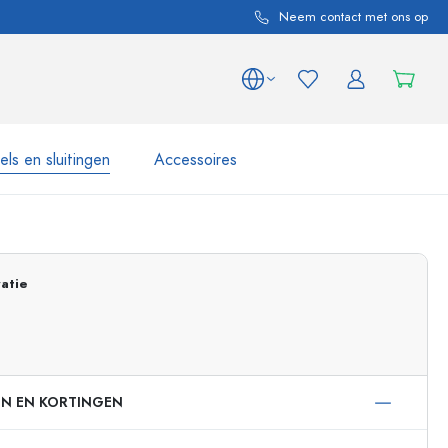
Neem contact met ons op
ls en sluitingen
Accessoires
 en productvarianten
Potten e Potjes
Ontdek nu
atie
Nu winkelen
EN EN KORTINGEN