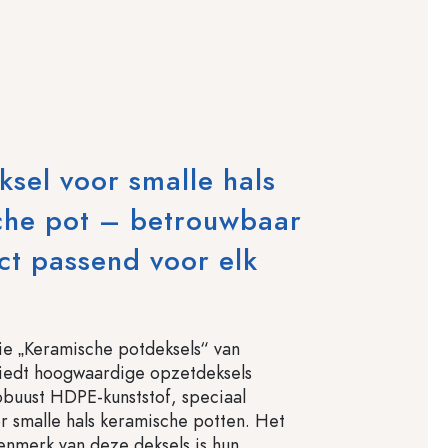
sel voor smalle hals
che pot – betrouwbaar
ct passend voor elk
e „Keramische potdeksels“ van
biedt hoogwaardige opzetdeksels
buust HDPE-kunststof, speciaal
 smalle hals keramische potten. Het
kenmerk van deze deksels is hun