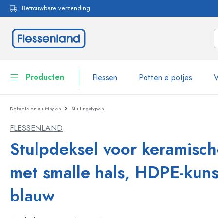
Betrouwbare verzending
oekopdracht
Ga naar de hoofdnavigatie
Producten
Flessen
Potten e potjes
V
Deksels en sluitingen
Sluitingstypen
Flessen
Toon alles Flessen
FLESSENLAND
Potten e potjes
Flessen per merk
Stulpdeksel voor keramisch
WECK flessen
Voorraadverpakkingen
met smalle hals, HDPE-kuns
Servies
Flessen per functie
blauw
Pipetflesjes
Cosmetische verpakkingen
Beugelflessen