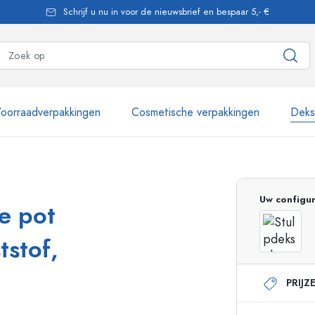
Schrijf u nu in voor de nieuwsbrief en bespaar 5,- €
oorraadverpakkingen
Cosmetische verpakkingen
Dekse
meer dan 2.500 producten
Uw configur
e pot
Estal flessen
tstof,
PRIJZ
Pompflesjes
Airless Dispenser
Sprayflessen
Rollerflesjes