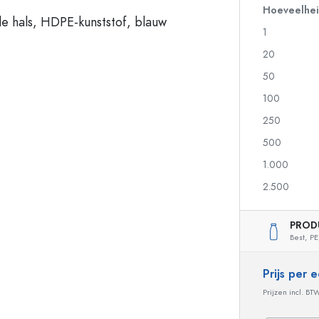
Hoeveelhe
1
Flessen voor sterkedrank
Knijpflessen
20
Likeurflessen
Inmaakflessen
50
Sapflessen
Flessen met motief
100
Parfumflesjes
Ginflessen
Nagellakfllesjes
Kerstflessen
250
Kleine en mini flesjes
Decoratieve flessen
500
1.000
2.500
Speciaal gevormde flessen
Cilindrische flessen
Flessen met ronde schouder
Gistingsflessen & Ma
PROD
Glazen zakflacons
Best,
PE
Flessen met brede hals
Prijs per
Prijzen incl. BT
Steengoed flessen