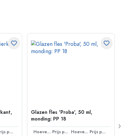
rkant,
Glazen fles 'Proba', 50 ml,
Petfl
monding: PP 18
ml, v
38 m
Prijs per eenheid
Hoeveelheid
Prijs per eenheid
Hoeveelheid
Prijs per eenheid