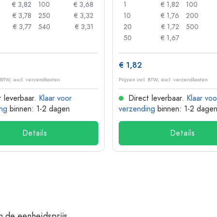
€ 3,82
100
€ 3,68
1
€ 1,82
100
€ 3,78
250
€ 3,32
10
€ 1,76
200
€ 3,77
540
€ 3,31
20
€ 1,72
500
50
€ 1,67
€ 1,82
. BTW, excl. verzendkosten
Prijzen incl. BTW, excl. verzendkosten
 leverbaar.
Klaar voor
Direct leverbaar.
Klaar voo
ng
binnen: 1-2 dagen
verzending
binnen: 1-2 dage
Details
Details
n de eenheidsprijs.