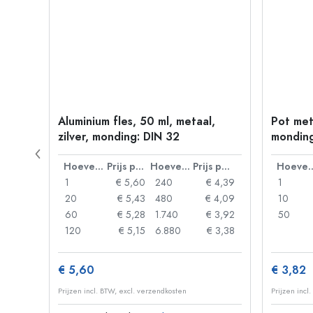
330
Aluminium fles, 50 ml, metaal,
Pot met
zilver, monding: DIN 32
monding
Prijs per eenheid
Hoeveelheid
Prijs per eenheid
Hoeveelheid
Prijs per eenheid
Hoevee
 0,93
1
€ 5,60
240
€ 4,39
1
 0,89
20
€ 5,43
480
€ 4,09
10
 0,86
60
€ 5,28
1.740
€ 3,92
50
 0,74
120
€ 5,15
6.880
€ 3,38
€ 5,60
€ 3,82
Prijzen incl. BTW, excl. verzendkosten
Prijzen incl