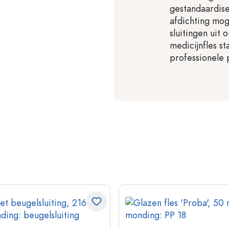
gestandaardis
afdichting mo
sluitingen uit
medicijnfles s
professionele 