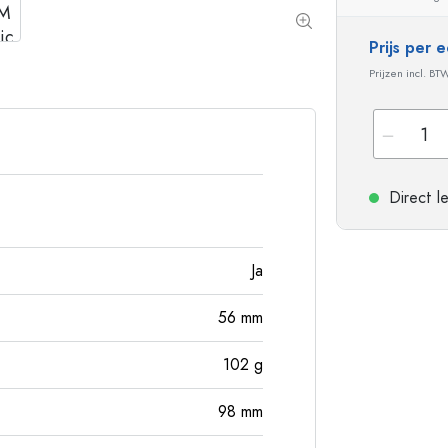
Aluminium flessen
Prijs per
Prijzen incl. BT
Direct l
Ja
56
mm
102
g
98
mm