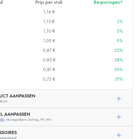
id
Prijs per stuk
Besparingen*
1,16 €
1,13 €
2%
1,10 €
5%
1,05 €
9%
0,87 €
25%
0,83 €
28%
0,81 €
30%
0,72 €
37%
ndflessen
UCT AANPASSEN
Bruin
EL AANPASSEN
890
, Verzegelbare sluiting, PP, Wit
Voorbeeldige vertegenwoordiging
SSOIRES
eselecteerd