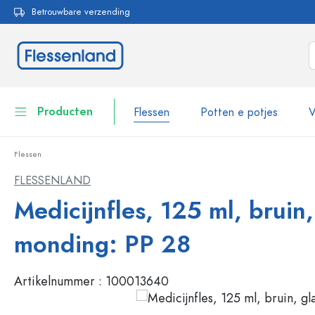
Betrouwbare verzending
oekopdracht
Ga naar de hoofdnavigatie
Producten
Flessen
Potten e potjes
V
Flessen
Flessen
Toon alles Flessen
FLESSENLAND
Potten e potjes
Medicijnfles, 125 ml, bruin,
Flessen per merk
WECK flessen
Voorraadverpakkingen
monding: PP 28
Servies
Flessen per functie
Artikelnummer :
100013640
Pipetflesjes
Cosmetische verpakkingen
Beugelflessen