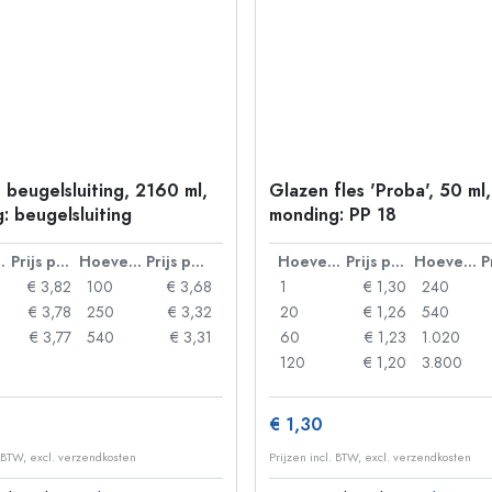
 beugelsluiting, 2160 ml,
Glazen fles 'Proba', 50 ml,
: beugelsluiting
monding: PP 18
lheid
Prijs per eenheid
Hoeveelheid
Prijs per eenheid
Hoeveelheid
Prijs per eenheid
Hoeveelheid
€ 3,82
100
€ 3,68
1
€ 1,30
240
€ 3,78
250
€ 3,32
20
€ 1,26
540
€ 3,77
540
€ 3,31
60
€ 1,23
1.020
120
€ 1,20
3.800
€ 1,30
. BTW, excl. verzendkosten
Prijzen incl. BTW, excl. verzendkosten