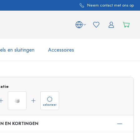
Neem contact met ons op
ls en sluitingen
Accessoires
 en productvarianten
Potten e Potjes
atie
Ontdek nu
Nu winkelen
selecteer
EN EN KORTINGEN