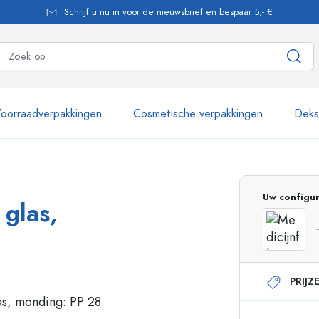
Schrijf u nu in voor de nieuwsbrief en bespaar 5,- €
oorraadverpakkingen
Cosmetische verpakkingen
Dekse
meer dan 2.500 producten
Uw configur
 glas,
Estal flessen
PRIJZ
Pompflesjes
Airless Dispenser
Sprayflessen
Rollerflesjes