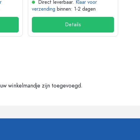
r
Direct leverbaar.
Klaar voor
Dir
n
verzending
binnen: 1-2 dagen
verze
Details
 uw winkelmandje zijn toegevoegd.