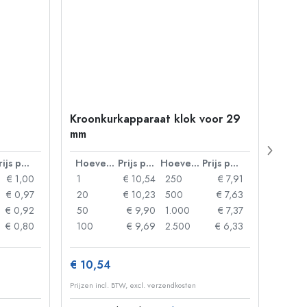
Kroonkurkapparaat klok voor 29
Petfl
mm
ml, v
38 m
Prijs per eenheid
Hoeveelheid
Prijs per eenheid
Hoeveelheid
Prijs per eenheid
€ 1,00
1
€ 10,54
250
€ 7,91
1
€ 0,97
20
€ 10,23
500
€ 7,63
24
€ 0,92
50
€ 9,90
1.000
€ 7,37
72
€ 0,80
100
€ 9,69
2.500
€ 6,33
120
€ 10,54
€ 1,3
Prijzen incl. BTW, excl. verzendkosten
Prijzen 