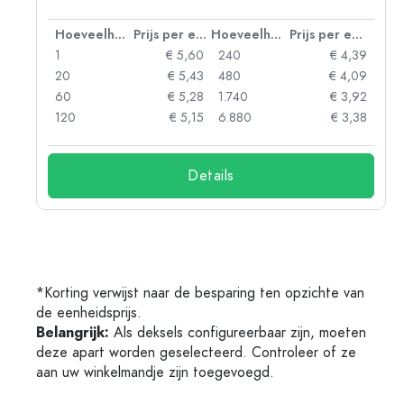
 eenheid
Hoeveelheid
Prijs per eenheid
Hoeveelheid
Prijs per eenheid
93
1
€ 5,60
240
€ 4,39
89
20
€ 5,43
480
€ 4,09
86
60
€ 5,28
1.740
€ 3,92
74
120
€ 5,15
6.880
€ 3,38
Details
*Korting verwijst naar de besparing ten opzichte van
de eenheidsprijs.
Belangrijk:
Als deksels configureerbaar zijn, moeten
deze apart worden geselecteerd. Controleer of ze
aan uw winkelmandje zijn toegevoegd.