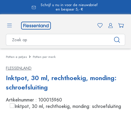
Schrijf u nu in voor de nieuwsbrief
hoofdinhoud
en bespaar 5,- €
Potten e potjes
Potten per merk
FLESSENLAND
Inktpot, 30 ml, rechthoekig, monding:
schroefsluiting
Artikelnummer :
100015960