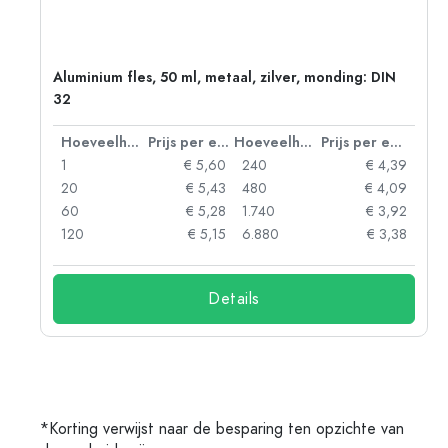
:
Aluminium fles, 50 ml, metaal, zilver, monding: DIN
32
 eenheid
Hoeveelheid
Prijs per eenheid
Hoeveelheid
Prijs per eenheid
93
1
€ 5,60
240
€ 4,39
89
20
€ 5,43
480
€ 4,09
86
60
€ 5,28
1.740
€ 3,92
74
120
€ 5,15
6.880
€ 3,38
Details
*Korting verwijst naar de besparing ten opzichte van