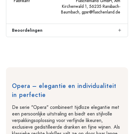
Fabrikant
Flaschenland GmbH, Am
Kirchenwald 1, 56235 Ransbach-
Baumbach,
gpsr@flaschenland.de
Beoordelingen
Opera – elegantie en individualiteit
in perfectie
De serie "Opera" combineert tijdloze elegantie met
een persoonlijke uitstraling en biedt een stijlvolle
verpakkingsoplossing voor verfijnde likeuren,
exclusieve gedistilleerde dranken en fijne wijnen. Als
klassieke rechte halsfles valt ze op door haar lange