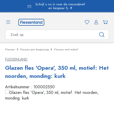
Schrijf u nu in voor de nieuwsbrief
hoofdinhoud
en bespaar 5,- €
Flessen
Flessen per toepassing
Flessen met motief
FLESSENLAND
Glazen fles 'Opera', 350 ml, motief: Het
noorden, monding: kurk
Artikelnummer :
100002550