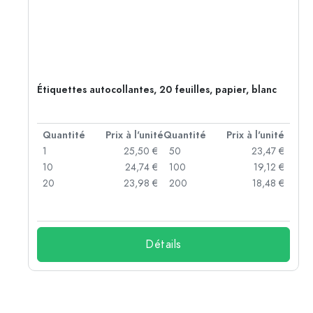
Étiquettes autocollantes, 20 feuilles, papier, blanc
té
Quantité
Prix à l'unité
Quantité
Prix à l'unité
 €
1
25,50 €
50
23,47 €
 €
10
24,74 €
100
19,12 €
 €
20
23,98 €
200
18,48 €
Détails