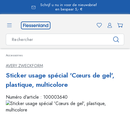
Schrijf u nu in voor de nieuwsbrief
tenu principal
en bespaar 5,- €
Accessoires
AVERY ZWECKFORM
Sticker usage spécial 'Cœurs de gel',
plastique, multicolore
Numéro d'article :
100003640