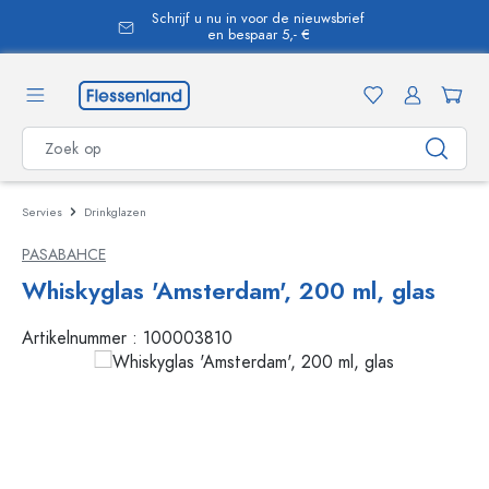
Schrijf u nu in voor de nieuwsbrief
hoofdinhoud
en bespaar 5,- €
Servies
Drinkglazen
PASABAHCE
Whiskyglas 'Amsterdam', 200 ml, glas
Artikelnummer :
100003810