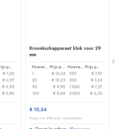
Kroonkurkapparaat klok voor 29
Petfl
mm
ml, v
38 m
Prijs per eenheid
Hoeveelheid
Prijs per eenheid
Hoeveelheid
Prijs per eenheid
€ 1,00
1
€ 10,54
250
€ 7,91
1
€ 0,97
20
€ 10,23
500
€ 7,63
24
€ 0,92
50
€ 9,90
1.000
€ 7,37
72
€ 0,80
100
€ 9,69
2.500
€ 6,33
120
€ 10,54
€ 1,3
Prijzen incl. BTW, excl. verzendkosten
Prijzen 