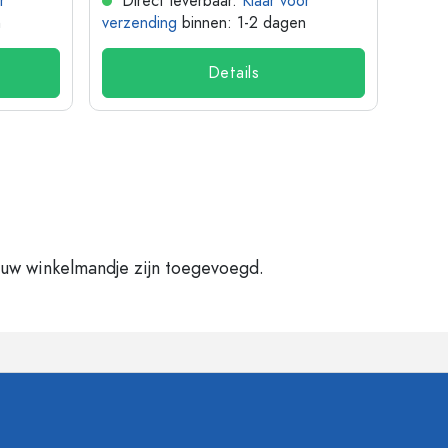
r
Direct leverbaar.
Klaar voor
Dir
n
verzending
binnen: 1-2 dagen
verze
Details
 uw winkelmandje zijn toegevoegd.