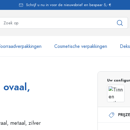
Schrijf u nu in voor de nieuwsbrief en bespaar 5,- €
oorraadverpakkingen
Cosmetische verpakkingen
Dekse
meer dan 2.500 producten
Uw configur
 ovaal,
Estal flessen
PRIJZ
Pompflesjes
Airless Dispenser
Sprayflessen
Rollerflesjes