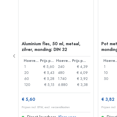
330
Aluminium fles, 50 ml, metaal,
Pot met
zilver, monding: DIN 32
monding
Prijs per eenheid
Hoeveelheid
Prijs per eenheid
Hoeveelheid
Prijs per eenheid
Hoevee
 0,93
1
€ 5,60
240
€ 4,39
1
 0,89
20
€ 5,43
480
€ 4,09
10
 0,86
60
€ 5,28
1.740
€ 3,92
50
 0,74
120
€ 5,15
6.880
€ 3,38
€ 5,60
€ 3,82
Prijzen incl. BTW, excl. verzendkosten
Prijzen incl