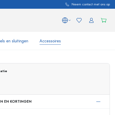
Neem contact met ons op
ls en sluitingen
Accessoires
 en productvarianten
Potten e Potjes
atie
Ontdek nu
Nu winkelen
EN EN KORTINGEN