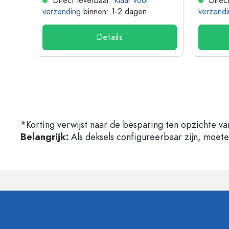
Direct leverbaar.
Klaar voor
Direct
verzending
binnen: 1-2 dagen
verzendi
Details
*Korting verwijst naar de besparing ten opzichte va
Belangrijk:
Als deksels configureerbaar zijn, moet