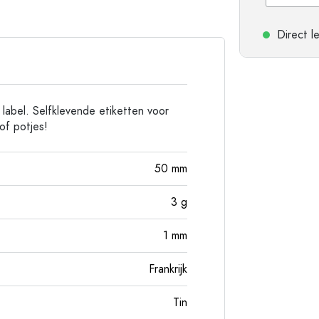
Aluminium flessen
Direct l
 label. Selfklevende etiketten voor
of potjes!
50
mm
3
g
1
mm
Frankrijk
Tin