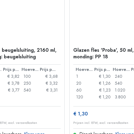
 beugelsluiting, 2160 ml,
Glazen fles 'Proba', 50 ml,
: beugelsluiting
monding: PP 18
lheid
Prijs per eenheid
Hoeveelheid
Prijs per eenheid
Hoeveelheid
Prijs per eenheid
Hoeveelheid
€ 3,82
100
€ 3,68
1
€ 1,30
240
€ 3,78
250
€ 3,32
20
€ 1,26
540
€ 3,77
540
€ 3,31
60
€ 1,23
1.020
120
€ 1,20
3.800
€ 1,30
. BTW, excl. verzendkosten
Prijzen incl. BTW, excl. verzendkosten