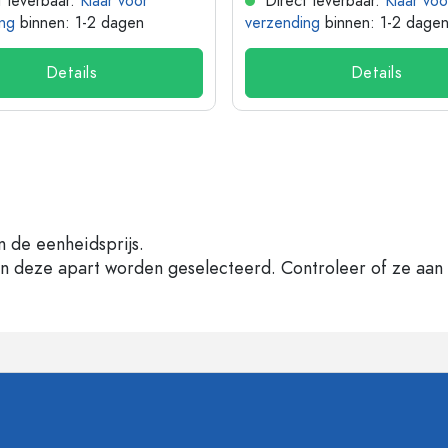
 leverbaar.
Klaar voor
Direct leverbaar.
Klaar voo
ng
binnen: 1-2 dagen
verzending
binnen: 1-2 dage
Details
Details
n de eenheidsprijs.
en deze apart worden geselecteerd. Controleer of ze aan