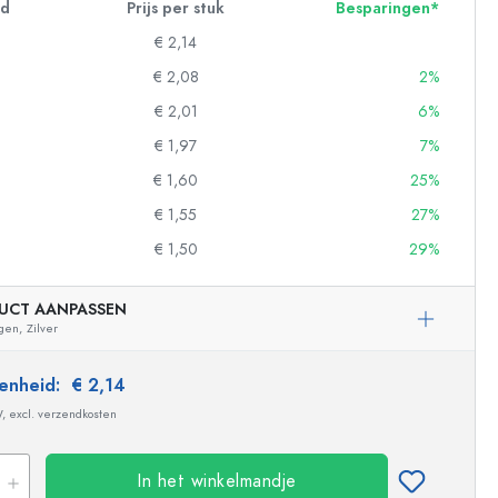
id
Prijs per stuk
Besparingen*
€ 2,14
€ 2,08
2%
€ 2,01
6%
€ 1,97
7%
€ 1,60
25%
€ 1,55
27%
€ 1,50
29%
UCT AANPASSEN
gen,
Zilver
ndflessen
 eenheid:
€ 2,14
W, excl. verzendkosten
In het winkelmandje