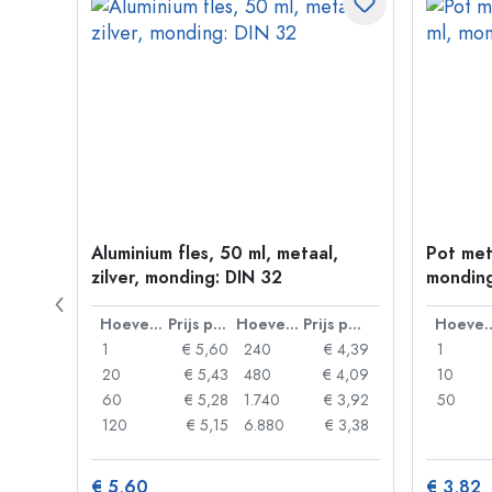
330
Aluminium fles, 50 ml, metaal,
Pot met
zilver, monding: DIN 32
monding
Prijs per eenheid
Hoeveelheid
Prijs per eenheid
Hoeveelheid
Prijs per eenheid
Hoevee
 0,93
1
€ 5,60
240
€ 4,39
1
 0,89
20
€ 5,43
480
€ 4,09
10
 0,86
60
€ 5,28
1.740
€ 3,92
50
 0,74
120
€ 5,15
6.880
€ 3,38
€ 5,60
€ 3,82