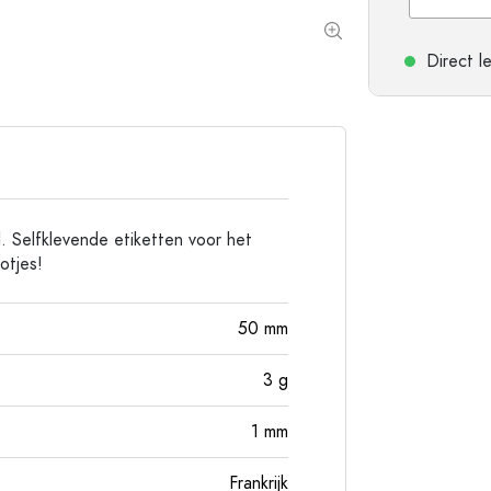
Aluminium flessen
Direct l
l. Selfklevende etiketten voor het
otjes!
50
mm
3
g
1
mm
Frankrijk