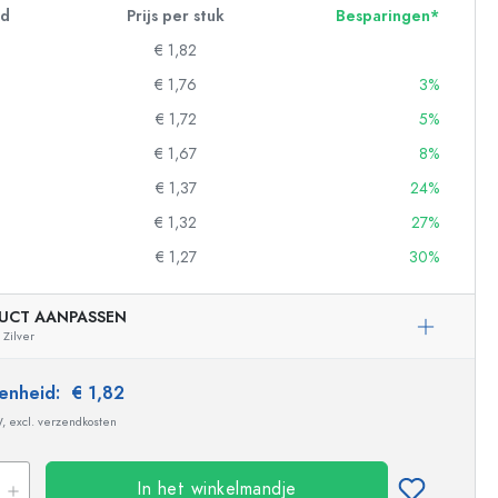
id
Prijs per stuk
Besparingen*
€ 1,82
€ 1,76
3%
€ 1,72
5%
€ 1,67
8%
€ 1,37
24%
€ 1,32
27%
€ 1,27
30%
UCT AANPASSEN
Zilver
ndflessen
 eenheid:
€ 1,82
W, excl. verzendkosten
In het winkelmandje