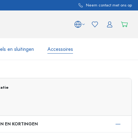
Neem contact met ons op
ls en sluitingen
Accessoires
 en productvarianten
Potten e Potjes
Ontdek nu
atie
Nu winkelen
EN EN KORTINGEN