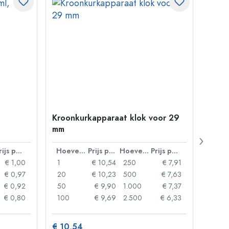
Kroonkurkapparaat klok voor 29
Petfl
mm
ml, v
38 m
Prijs per eenheid
Hoeveelheid
Prijs per eenheid
Hoeveelheid
Prijs per eenheid
€ 1,00
1
€ 10,54
250
€ 7,91
1
€ 0,97
20
€ 10,23
500
€ 7,63
24
€ 0,92
50
€ 9,90
1.000
€ 7,37
72
€ 0,80
100
€ 9,69
2.500
€ 6,33
120
€ 10,54
€ 1,3