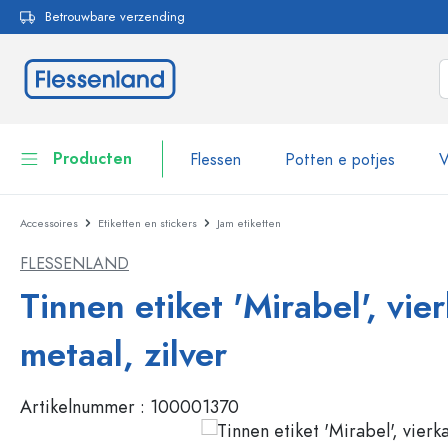
Betrouwbare verzending
oekopdracht
Ga naar de hoofdnavigatie
Producten
Flessen
Potten e potjes
V
Accessoires
Etiketten en stickers
Jam etiketten
Flessen
Toon alles Flessen
FLESSENLAND
Potten e potjes
Flessen per merk
Tinnen etiket 'Mirabel', vie
WECK flessen
Voorraadverpakkingen
metaal, zilver
Servies
Flessen per functie
Artikelnummer :
100001370
Pipetflesjes
Cosmetische verpakkingen
Beugelflessen