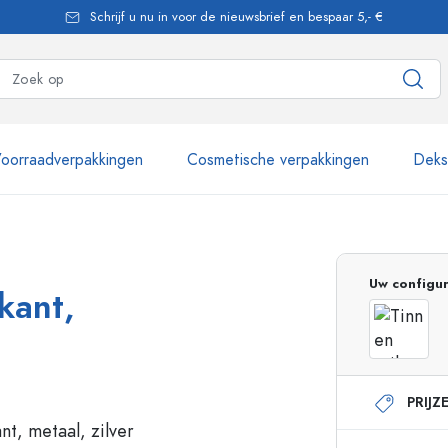
Schrijf u nu in voor de nieuwsbrief en bespaar 5,- €
oorraadverpakkingen
Cosmetische verpakkingen
Dekse
meer dan 2.500 producten
Uw configur
rkant,
Estal flessen
PRIJZ
Pompflesjes
Airless Dispenser
Sprayflessen
Rollerflesjes