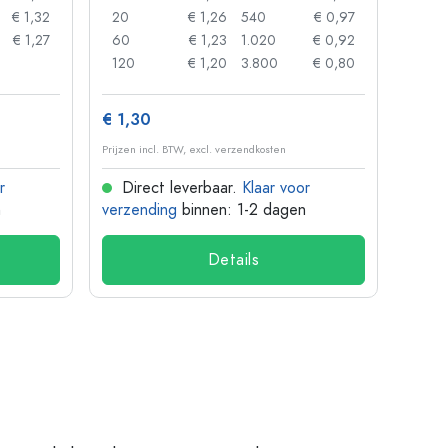
€ 1,32
20
€ 1,26
540
€ 0,97
20
€ 1,27
60
€ 1,23
1.020
€ 0,92
50
120
€ 1,20
3.800
€ 0,80
100
€ 1,30
€ 10
Prijzen incl. BTW, excl. verzendkosten
Prijzen 
r
Direct leverbaar.
Klaar voor
Dir
n
verzending
binnen: 1-2 dagen
verze
Details