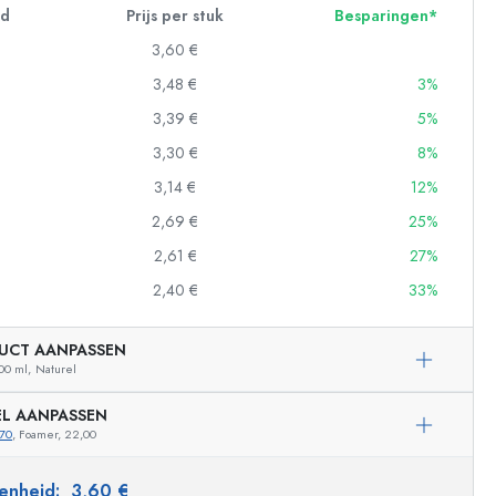
id
Prijs per stuk
Besparingen*
3,60 €
3,48 €
3%
3,39 €
5%
3,30 €
8%
3,14 €
12%
2,69 €
25%
2,61 €
27%
2,40 €
33%
ndflessen
UCT AANPASSEN
00 ml,
Naturel
EL AANPASSEN
70
, Foamer, 22,00
 eenheid:
3,60 €
Voorbeeldige vertegenwoordiging