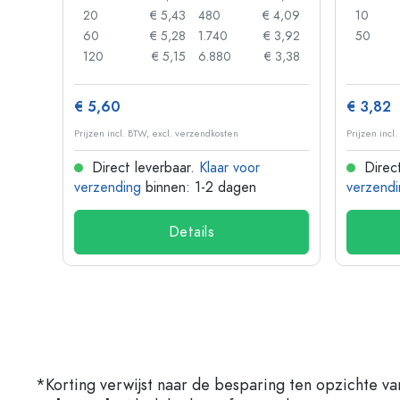
 0,05
20
€ 5,43
480
€ 4,09
10
 0,04
60
€ 5,28
1.740
€ 3,92
50
 0,03
120
€ 5,15
6.880
€ 3,38
€ 5,60
€ 3,82
Prijzen incl. BTW, excl. verzendkosten
Prijzen incl
Direct leverbaar.
Klaar voor
Direct
verzending
binnen: 1-2 dagen
verzendi
Details
*Korting verwijst naar de besparing ten opzichte va