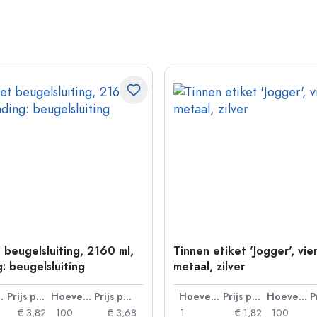
 beugelsluiting, 2160 ml,
Tinnen etiket 'Jogger', vie
: beugelsluiting
metaal, zilver
lheid
Prijs per eenheid
Hoeveelheid
Prijs per eenheid
Hoeveelheid
Prijs per eenheid
Hoeveelheid
€ 3,82
100
€ 3,68
1
€ 1,82
100