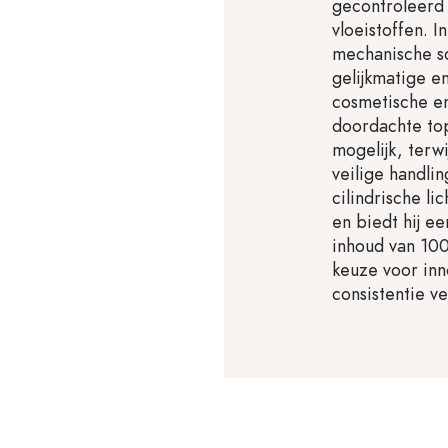
gecontroleerd 
vloeistoffen. 
mechanische s
gelijkmatige en
cosmetische en
doordachte top
mogelijk, terw
veilige handli
cilindrische li
en biedt hij e
inhoud van 100
keuze voor inn
consistentie ve