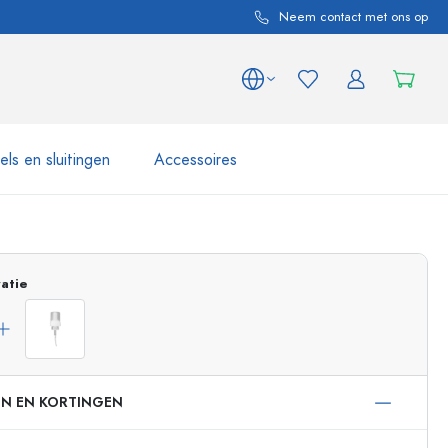
Neem contact met ons op
ls en sluitingen
Accessoires
 en productvarianten
Potten e Potjes
Ontdek nu
atie
Nu winkelen
EN EN KORTINGEN