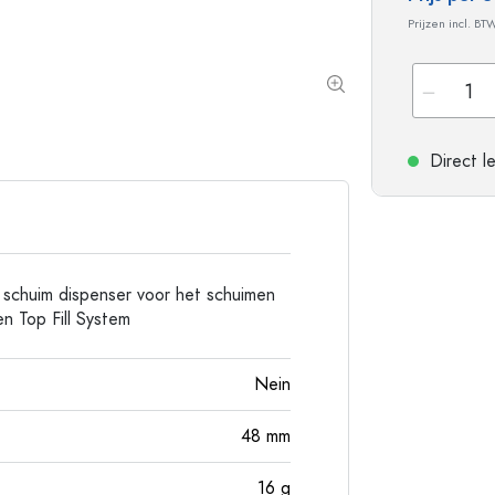
Aluminium flessen
Prijzen incl. BT
Direct l
schuim dispenser voor het schuimen
en Top Fill System
Nein
48
mm
16
g