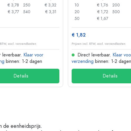
€ 3,78
250
€ 3,32
10
€ 1,76
200
€ 3,77
540
€ 3,31
20
€ 1,72
500
50
€ 1,67
€ 1,82
. BTW, excl. verzendkosten
Prijzen incl. BTW, excl. verzendkosten
 leverbaar.
Klaar voor
Direct leverbaar.
Klaar voo
ng
binnen: 1-2 dagen
verzending
binnen: 1-2 dage
Details
Details
n de eenheidsprijs.