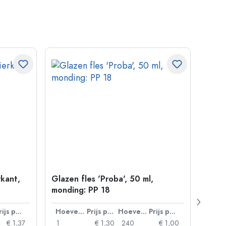
rkant,
Glazen fles 'Proba', 50 ml,
Kroo
monding: PP 18
mm
Prijs per eenheid
Hoeveelheid
Prijs per eenheid
Hoeveelheid
Prijs per eenheid
€ 1,37
1
€ 1,30
240
€ 1,00
1