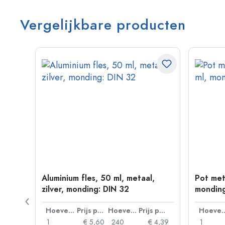
Vergelijkbare producten
goud
Aluminium fles, 50 ml, metaal,
Pot met
zilver, monding: DIN 32
monding
Prijs per eenheid
Hoeveelheid
Prijs per eenheid
Hoeveelheid
Prijs per eenheid
Hoevee
 0,06
1
€ 5,60
240
€ 4,39
1