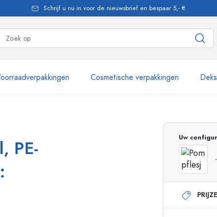
Schrijf u nu in voor de nieuwsbrief en bespaar 5,- €
oorraadverpakkingen
Cosmetische verpakkingen
Dekse
meer dan 2.500 producten
Uw configur
, PE-
Estal flessen
:
PRIJZ
Pompflesjes
Airless Dispenser
Sprayflessen
Rollerflesjes