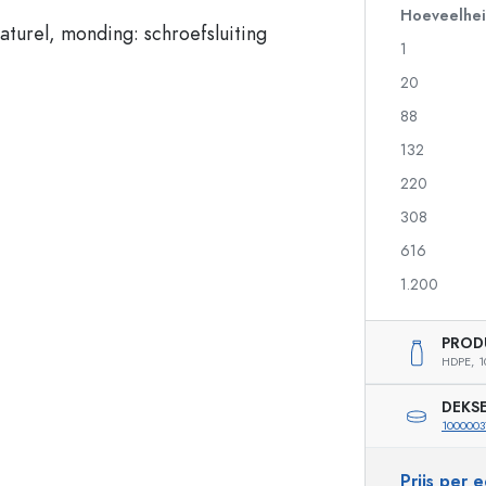
Hoeveelhe
1
Flessen voor sterkedrank
Knijpflessen
20
Likeurflessen
Inmaakflessen
88
Sapflessen
Flessen met motief
132
Parfumflesjes
Ginflessen
Nagellakfllesjes
Kerstflessen
220
Kleine en mini flesjes
Decoratieve flessen
308
616
1.200
Speciaal gevormde flessen
Cilindrische flessen
Flessen met ronde schouder
Gistingsflessen & Ma
PROD
Glazen zakflacons
HDPE,
1
Flessen met brede hals
DEKS
1000003
Steengoed flessen
Prijs per