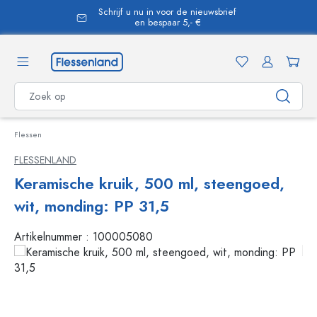
Schrijf u nu in voor de nieuwsbrief
hoofdinhoud
en bespaar 5,- €
Flessen
FLESSENLAND
Keramische kruik, 500 ml, steengoed,
wit, monding: PP 31,5
Artikelnummer :
100005080