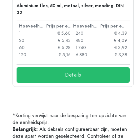
:
Aluminium fles, 50 ml, metaal, zilver, monding: DIN
32
 eenheid
Hoeveelheid
Prijs per eenheid
Hoeveelheid
Prijs per eenheid
93
1
€ 5,60
240
€ 4,39
89
20
€ 5,43
480
€ 4,09
86
60
€ 5,28
1.740
€ 3,92
74
120
€ 5,15
6.880
€ 3,38
Details
*Korting verwijst naar de besparing ten opzichte van
de eenheidsprijs.
Belangrijk:
Als deksels configureerbaar zijn, moeten
deze apart worden geselecteerd. Controleer of ze