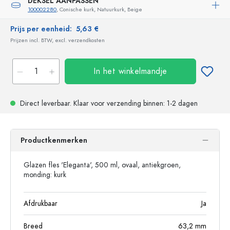
DEKSEL AANPASSEN
100002280
, Conische kurk, Natuurkurk, Beige
Prijs per eenheid:
5,63 €
Prijzen incl. BTW, excl. verzendkosten
In het winkelmandje
Direct leverbaar.
Klaar voor verzending
binnen: 1-2 dagen
Productkenmerken
Glazen fles 'Eleganta', 500 ml, ovaal, antiekgroen,
monding: kurk
Afdrukbaar
Ja
Breed
63,2
mm