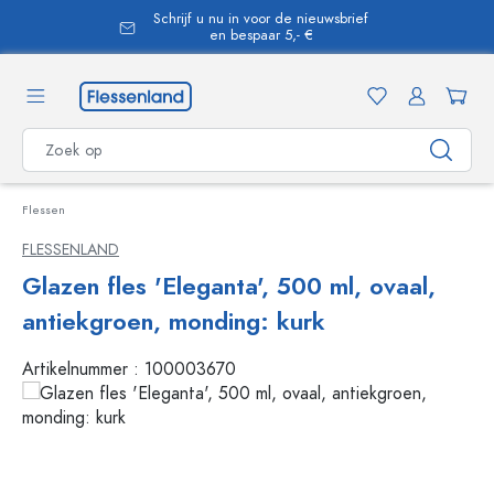
Schrijf u nu in voor de nieuwsbrief
hoofdinhoud
en bespaar 5,- €
Flessen
FLESSENLAND
Glazen fles 'Eleganta', 500 ml, ovaal,
antiekgroen, monding: kurk
Artikelnummer :
100003670