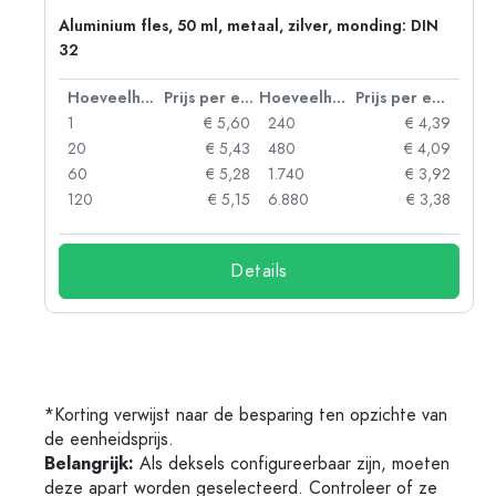
Aluminium fles, 50 ml, metaal, zilver, monding: DIN
32
 eenheid
Hoeveelheid
Prijs per eenheid
Hoeveelheid
Prijs per eenheid
06
1
€ 5,60
240
€ 4,39
05
20
€ 5,43
480
€ 4,09
04
60
€ 5,28
1.740
€ 3,92
03
120
€ 5,15
6.880
€ 3,38
Details
*Korting verwijst naar de besparing ten opzichte van
de eenheidsprijs.
Belangrijk:
Als deksels configureerbaar zijn, moeten
deze apart worden geselecteerd. Controleer of ze