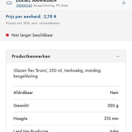
DEKSEL AANPASSEN
100000240
, Beugelsluiting, PP, Rood
Prijs per eenheid:
2,78 €
Prijzen incl. BTW, excl. verzendkosten
Niet langer beschikbaar
Productkenmerken
Glazen fles 'Bravo', 250 ml, tienhoekig, monding:
beugelsluiting
Afdrukbaar
Nein
Gewicht
350
g
Hoogte
215
mm
Land Van Productie
Italië