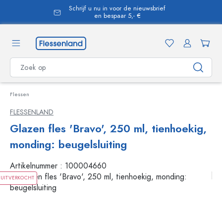
Schrijf u nu in voor de nieuwsbrief
hoofdinhoud
en bespaar 5,- €
Flessen
FLESSENLAND
Glazen fles 'Bravo', 250 ml, tienhoekig,
monding: beugelsluiting
Artikelnummer :
100004660
UITVERKOCHT