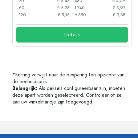
99
20
€ 5,43
480
€ 4,09
98
60
€ 5,28
1.740
€ 3,92
88
120
€ 5,15
6.880
€ 3,38
Details
*Korting verwijst naar de besparing ten opzichte van
de eenheidsprijs.
Belangrijk:
Als deksels configureerbaar zijn, moeten
deze apart worden geselecteerd. Controleer of ze
aan uw winkelmandje zijn toegevoegd.