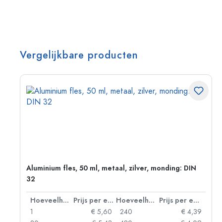
Vergelijkbare producten
:
Aluminium fles, 50 ml, metaal, zilver, monding: DIN
32
 eenheid
Hoeveelheid
Prijs per eenheid
Hoeveelheid
Prijs per eenheid
02
1
€ 5,60
240
€ 4,39