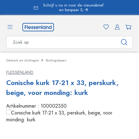
Schrijf u nu in voor de nieuwsbrief
hoofdinhoud
en bespaar 5,- €
Deksels en sluitingen
Sluitingstypen
FLESSENLAND
Conische kurk 17-21 x 33, perskurk,
beige, voor monding: kurk
Artikelnummer :
100002350