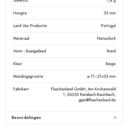
Gewicht
1,8
g
Hoogte
33
mm
Land Van Productie
Portugal
Materiaal
Natuurkurk
Vorm - Basisgebied
Rond
Kleur
Beige
Mondingsgrootte
⌀ 17–21×33 mm
Fabrikant
Flaschenland GmbH, Am Kirchenwald
1, 56235 Ransbach-Baumbach,
gpsr@flaschenland.de
Beoordelingen