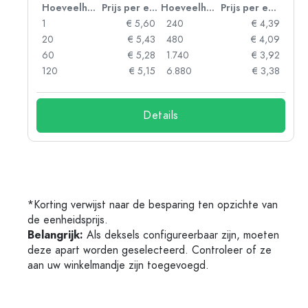
 eenheid
Hoeveelheid
Prijs per eenheid
Hoeveelheid
Prijs per eenheid
93
1
€ 5,60
240
€ 4,39
89
20
€ 5,43
480
€ 4,09
86
60
€ 5,28
1.740
€ 3,92
74
120
€ 5,15
6.880
€ 3,38
Details
*Korting verwijst naar de besparing ten opzichte van
de eenheidsprijs.
Belangrijk:
Als deksels configureerbaar zijn, moeten
deze apart worden geselecteerd. Controleer of ze
aan uw winkelmandje zijn toegevoegd.