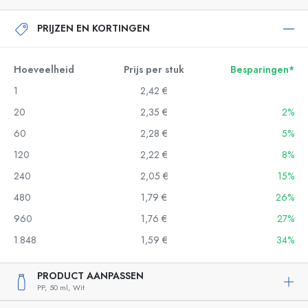
PRIJZEN EN KORTINGEN
Hoeveelheid
Prijs per stuk
Besparingen*
1
2,42 €
20
2,35 €
2%
60
2,28 €
5%
120
2,22 €
8%
240
2,05 €
15%
480
1,79 €
26%
960
1,76 €
27%
1.848
1,59 €
34%
PRODUCT AANPASSEN
PP,
50 ml,
Wit