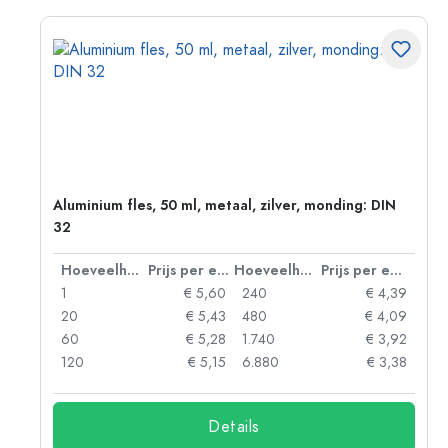
:
Aluminium fles, 50 ml, metaal, zilver, monding: DIN
32
 eenheid
Hoeveelheid
Prijs per eenheid
Hoeveelheid
Prijs per eenheid
93
1
€ 5,60
240
€ 4,39
89
20
€ 5,43
480
€ 4,09
86
60
€ 5,28
1.740
€ 3,92
74
120
€ 5,15
6.880
€ 3,38
Details