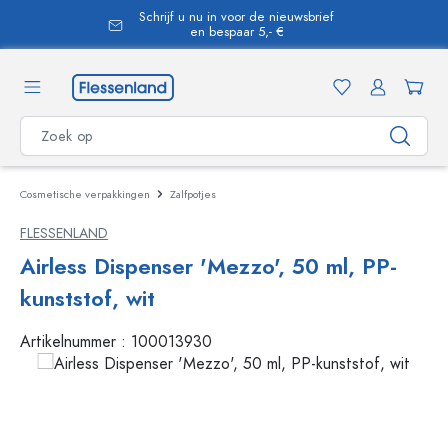
Schrijf u nu in voor de nieuwsbrief
hoofdinhoud
en bespaar 5,- €
Cosmetische verpakkingen
Zalfpotjes
FLESSENLAND
Airless Dispenser 'Mezzo', 50 ml, PP-
kunststof, wit
Artikelnummer :
100013930